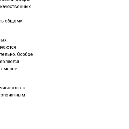
 качественных
ть общему
ных
ичаются
тельно. Особое
является
ут менее
йчивостью к
агоприятным