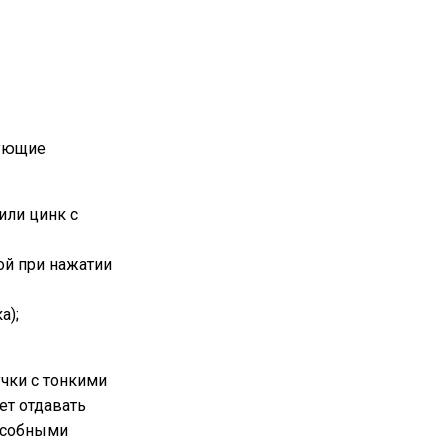
дующие
или цинк с
ой при нажатии
а);
учки с тонкими
т отдавать
особными