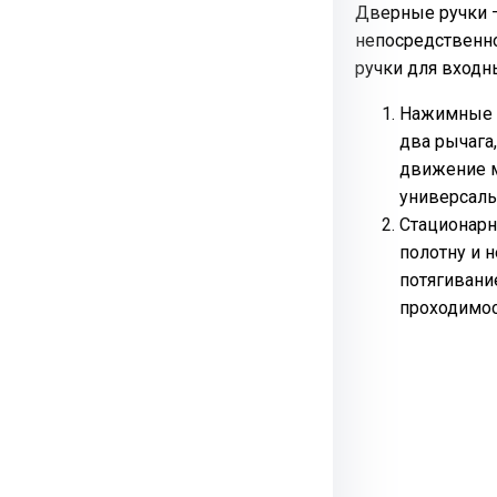
Дверные ручки 
непосредственно
ручки для входн
Нажимные (
два рычага
движение м
универсаль
Стационарн
полотну и 
потягивани
проходимос