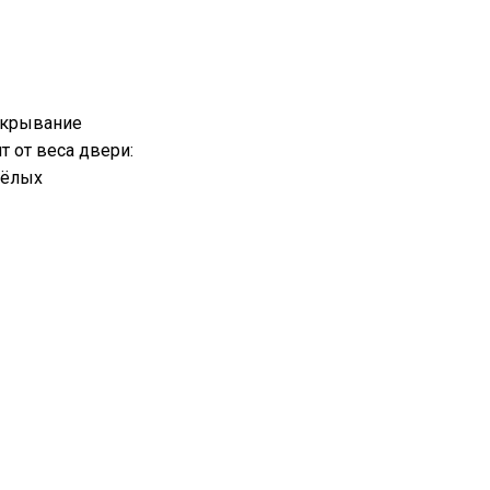
акрывание
т от веса двери:
жёлых