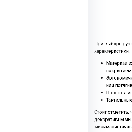
При выборе ручк
характеристики:
Материал и
покрытием 
Эргономичн
или потягив
Простота и
Тактильные
Стоит отметить,
декоративными 
минималистичны