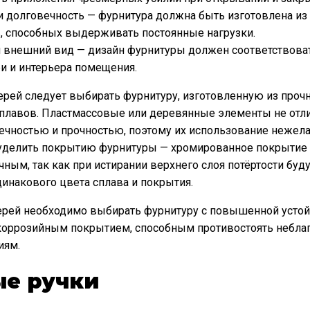
и долговечность — фурнитура должна быть изготовлена из
, способных выдерживать постоянные нагрузки.
 внешний вид — дизайн фурнитуры должен соответствова
и и интерьера помещения.
рей следует выбирать фурнитуру, изготовленную из проч
плавов. Пластмассовые или деревянные элементы не отл
чностью и прочностью, поэтому их использование нежела
 уделить покрытию фурнитуры — хромированное покрытие 
чным, так как при истирании верхнего слоя потёртости буд
динакового цвета сплава и покрытия.
ерей необходимо выбирать фурнитуру с повышенной усто
икоррозийным покрытием, способным противостоять небл
иям.
е ручки