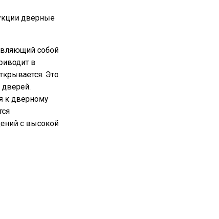
рукции дверные
авляющий собой
риводит в
ткрывается. Это
 дверей.
ся к дверному
тся
щений с высокой