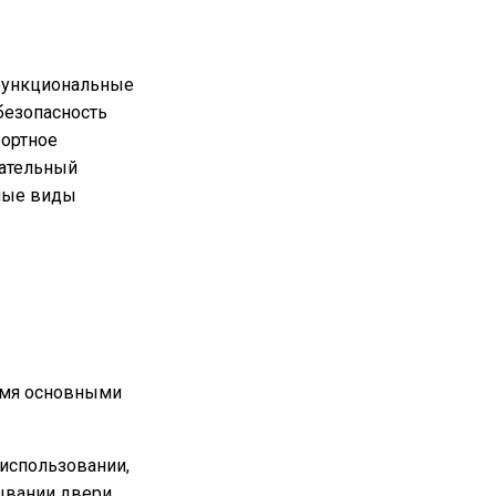
 функциональные
безопасность
ортное
кательный
вные виды
емя основными
использовании,
ывании двери.