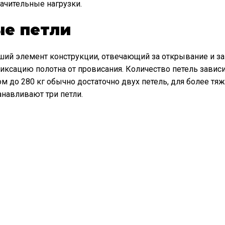
ачительные нагрузки.
е петли
ший элемент конструкции, отвечающий за открывание и з
фиксацию полотна от провисания. Количество петель зависи
ом до 280 кг обычно достаточно двух петель, для более тя
анавливают три петли.