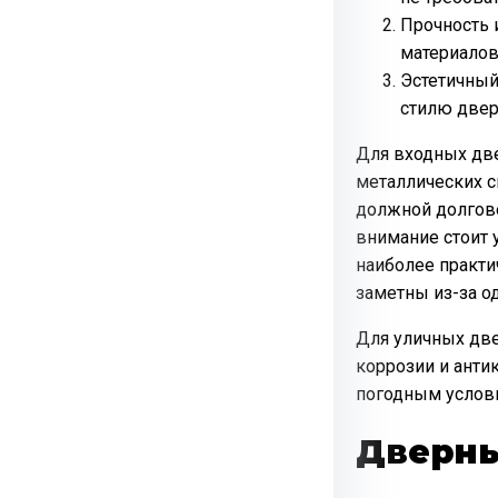
Прочность 
материалов
Эстетичный
стилю двер
Для входных две
металлических с
должной долгове
внимание стоит
наиболее практи
заметны из-за о
Для уличных дв
коррозии и ант
погодным услов
Дверны