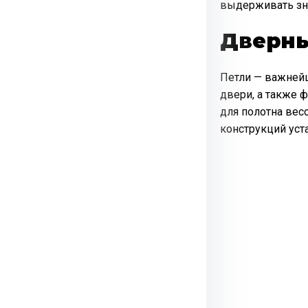
выдерживать зн
Дверны
Петли — важней
двери, а также 
для полотна вес
конструкций уст