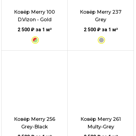
выбрать
выбрать
Ковёр Merry 100
Ковёр Merry 237
на
на
D.Vizon - Gold
Grey
странице
странице
товара.
товара.
2 500
₽
за 1 м²
2 500
₽
за 1 м²
Этот
Этот
товар
товар
имеет
имеет
несколько
несколько
вариаций.
вариаций.
Опции
Опции
можно
можно
выбрать
выбрать
Ковёр Merry 256
Ковёр Merry 261
на
на
Grey-Black
Multy-Grey
странице
странице