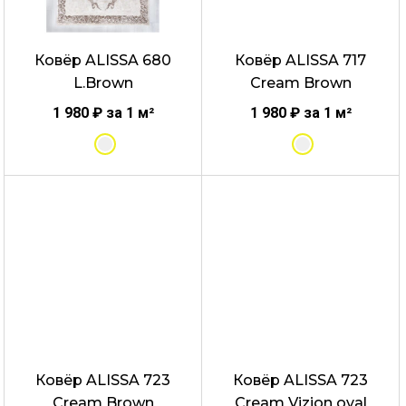
можно
можно
выбрать
выбрать
Ковёр ALISSA 680
Ковёр ALISSA 717
на
на
L.Brown
Cream Brown
странице
странице
товара.
товара.
1 980
₽
за 1 м²
1 980
₽
за 1 м²
Этот
Этот
товар
товар
имеет
имеет
несколько
несколько
вариаций.
вариаций.
Опции
Опции
можно
можно
выбрать
выбрать
ФИЛЬТРОВАТЬ
Ковёр ALISSA 723
Ковёр ALISSA 723
на
на
Cream Brown
Cream Vizion oval