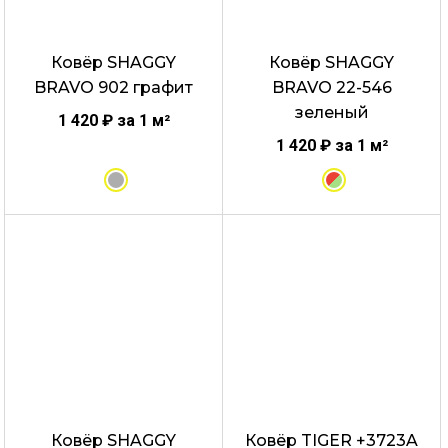
можно
можно
выбрать
выбрать
Ковёр SHAGGY
Ковёр SHAGGY
на
на
BRAVO 902 графит
BRAVO 22-546
странице
странице
зеленый
товара.
товара.
1 420
₽
за 1 м²
1 420
₽
за 1 м²
Этот
Этот
товар
товар
имеет
имеет
несколько
несколько
вариаций.
вариаций.
Опции
Опции
можно
можно
выбрать
выбрать
Ковёр SHAGGY
Ковёр TIGER +3723A
на
на