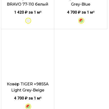
BRAVO 77-110 белый
Grey-Blue
странице
странице
товара.
товара.
1 420
₽
за 1 м²
4 700
₽
за 1 м²
Этот
товар
имеет
несколько
вариаций.
Опции
можно
выбрать
Ковёр TIGER +9855A
на
Light Grey-Beige
странице
товара.
4 700
₽
за 1 м²