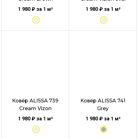
странице
странице
товара.
товара.
1 980
₽
за 1 м²
1 980
₽
за 1 м²
Этот
Этот
товар
товар
имеет
имеет
несколько
несколько
вариаций.
вариаций.
Опции
Опции
можно
можно
выбрать
выбрать
Ковёр ALISSA 739
Ковёр ALISSA 741
на
на
Cream Vizon
Grey
странице
странице
товара.
товара.
1 980
₽
за 1 м²
1 980
₽
за 1 м²