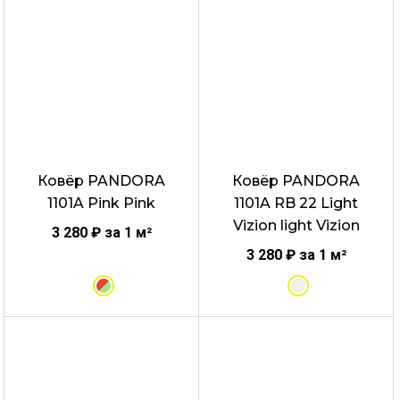
Этот
Этот
товар
товар
имеет
имеет
несколько
несколько
вариаций.
вариаций.
Опции
Опции
можно
можно
выбрать
выбрать
Ковёр PANDORA
Ковёр PANDORA
на
на
1101A Pink Pink
1101A RB 22 Light
странице
странице
Vizion light Vizion
товара.
товара.
3 280
₽
за 1 м²
3 280
₽
за 1 м²
Этот
Этот
товар
товар
имеет
имеет