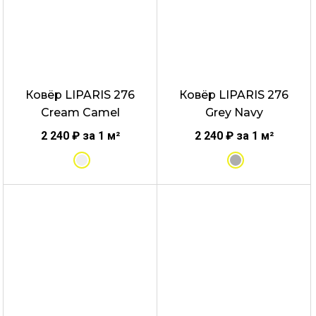
несколько
несколько
вариаций.
вариаций.
Опции
Опции
можно
можно
выбрать
выбрать
Ковёр LIPARIS 276
Ковёр LIPARIS 276
на
на
Cream Camel
Grey Navy
странице
странице
товара.
товара.
2 240
₽
за 1 м²
2 240
₽
за 1 м²
Этот
Этот
товар
товар
имеет
имеет
несколько
несколько
вариаций.
вариаций.
Опции
Опции
можно
можно