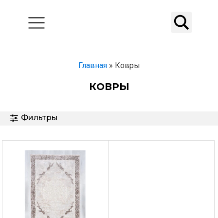
Главная
»
Ковры
КОВРЫ
Фильтры
Этот
Этот
товар
товар
имеет
имеет
несколько
несколько
вариаций.
вариаций.
Опции
Опции