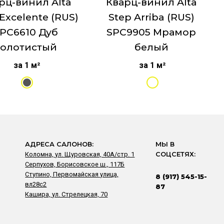
рц-винил Alta
Кварц-винил Alta
Excelente (RUS)
Step Arriba (RUS)
PC6610 Дуб
SPC9905 Мрамор
золотистый
белый
за 1 м²
за 1 м²
АДРЕСА САЛОНОВ:
МЫ В
Коломна, ул. Щуровская, 40А/стр. 1
СОЦСЕТЯХ:
Серпухов, Борисовское ш., 117Б
Ступино, Первомайская улица,
8 (917) 545-15-
вл28с2
87
Кашира, ул. Стрелецкая, 70