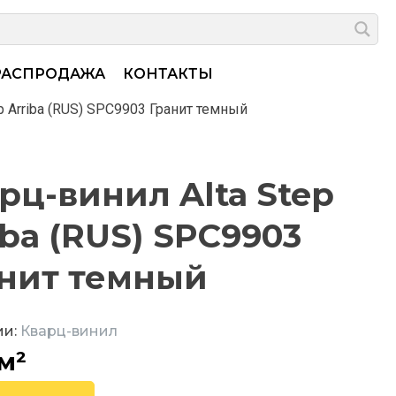
РАСПРОДАЖА
КОНТАКТЫ
p Arriba (RUS) SPC9903 Гранит темный
рц-винил Alta Step
iba (RUS) SPC9903
нит темный
ии:
Кварц-винил
 м²