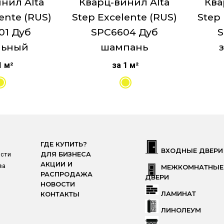
нил Alta
Кварц-винил Alta
Ква
ente (RUS)
Step Excelente (RUS)
Step 
01 Дуб
SPC6604 Дуб
S
льный
шампань
ма
1 м²
за 1 м²
ификаты
я подложка
ГДЕ КУПИТЬ?
ии
ВХОДНЫЕ ДВЕРИ
ости
ДЛЯ БИЗНЕСА
АКЦИИ И
ва
МЕЖКОМНАТНЫЕ
РАСПРОДАЖА
ДВЕРИ
НОВОСТИ
ЛАМИНАТ
КОНТАКТЫ
ЛИНОЛЕУМ