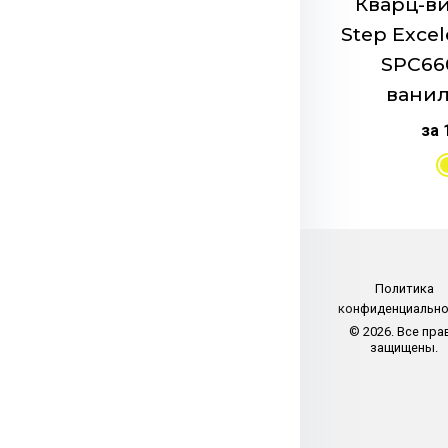
Кварц-ви
Водостойкий
Step Excel
Класс
SPC66
43
вани
Замковая систе
Valinge System
за 
Пожарные серт
КМ 2
Подложка
IXPE
Интегрированна
Да
Политика
Срок эксплуатац
конфиденциальн
20
© 2026. Все пра
Тип товара
защищены.
Пол