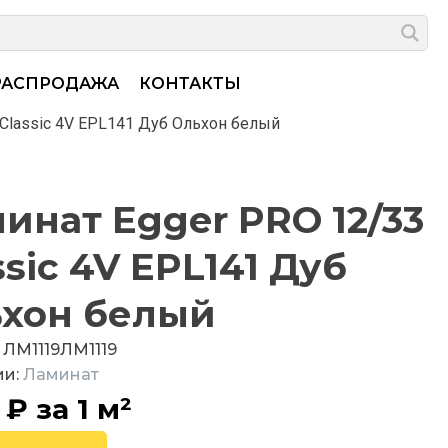
РАСПРОДАЖА
КОНТАКТЫ
Classic 4V EPL141 Дуб Ольхон белый
инат Egger PRO 12/33
ssic 4V EPL141 Дуб
хон белый
:
ЛМ1119
ЛМ1119
ии:
Ламинат
5
₽
за 1 м²