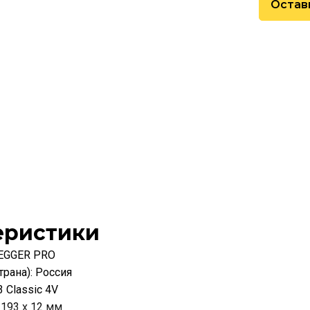
Остав
еристики
 EGGER PRO
рана): Россия
 Classic 4V
 193 х 12 мм