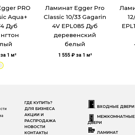
шение цены и качества
Egger PRO
Ламинат Egger Pro
Лами
sic Aqua+
Classic 10/33 Gagarin
12
Влагостойкий
4 Дуб
4V EPL085 Дуб
EPL
assic 12/33 Gagarin 4V
нгтон
деревенский
луматовая
тлый
белый
 квартиры
за 1 м²
1 555
₽
за 1 м²
gger
ства Россия
нополосный
ГДЕ КУПИТЬ?
 Замковое соединение
ВХОДНЫЕ ДВЕРИ
ости
ДЛЯ БИЗНЕСА
ска с 4-х сторон
АКЦИИ И
ва
МЕЖКОМНАТНЫЕ
РАСПРОДАЖА
33
ДВЕРИ
НОВОСТИ
ЛАМИНАТ
КОНТАКТЫ