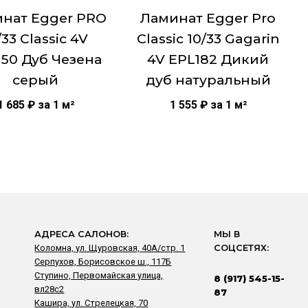
нат Egger PRO
Ламинат Egger Pro
/33 Classic 4V
Classic 10/33 Gagarin
150 Дуб Чезена
4V EPL182 Дикий
серый
дуб натуральный
1 685
₽
за 1 м²
1 555
₽
за 1 м²
АДРЕСА САЛОНОВ:
МЫ В
Коломна, ул. Щуровская, 40А/стр. 1
СОЦСЕТЯХ:
Серпухов, Борисовское ш., 117Б
Ступино, Первомайская улица,
8 (917) 545-15-
вл28с2
87
Кашира, ул. Стрелецкая, 70