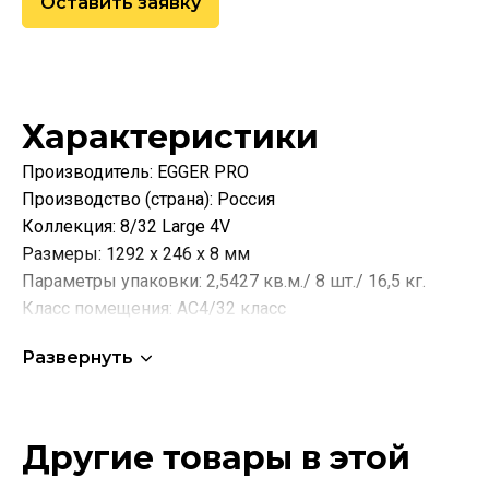
Оставить заявку
Характеристики
Производитель: EGGER PRO
Производство (страна): Россия
Коллекция: 8/32 Large 4V
Размеры: 1292 х 246 х 8 мм
Параметры упаковки: 2,5427 кв.м./ 8 шт./ 16,5 кг.
Класс помещения: AC4/32 класс
Фаска наличие: V образная с 4-х сторон
Развернуть
Вид механического замка: CLIC It
Структура поверхности: Натуральные поры
Плита-основа: HDF swell barrier+
Гарантия официальная: 20 лет (домашняя)
Другие товары в этой
Преимущества: