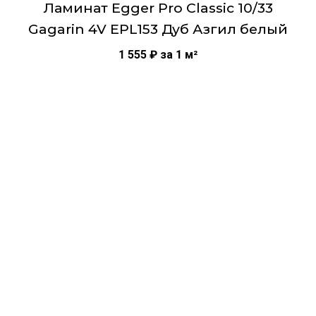
Ламинат Egger Pro Classic 10/33
Ширина 246
Gagarin 4V EPL153 Дуб Азгил белый
Толщина 8
Производитель Egger
1 555
₽
за 1 м²
Страна производства Россия
Теплый пол Да
Тип рисунка Однополосный
Тип соединения Замковое соединение
Наличие фаски фаска с 4-х сторон
Класс нагрузки 32