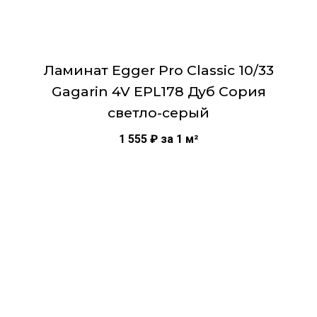
Ламинат Egger Pro Classic 10/33
Gagarin 4V EPL178 Дуб Сория
светло-серый
1 555
₽
за 1 м²
Этот
товар
имеет
несколько
вариаций.
Опции
можно
выбрать