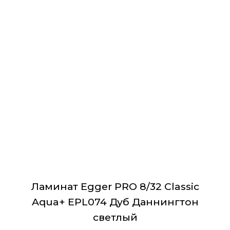
имеет
несколько
вариаций.
Опции
можно
выбрать
на
странице
товара.
Ламинат Egger PRO 8/32 Classic
Aqua+ EPL074 Дуб Даннингтон
светлый