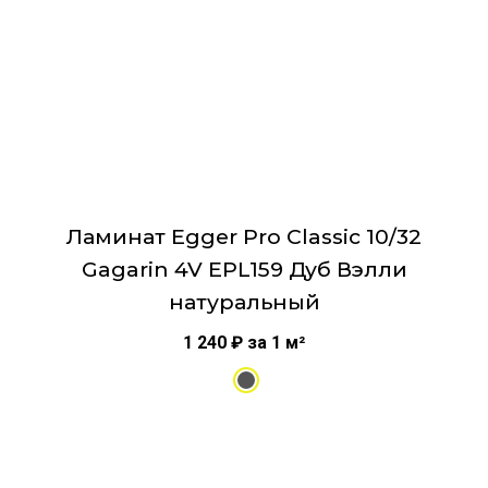
на
странице
товара.
Ламинат Egger Pro Classic 10/32
Gagarin 4V EPL159 Дуб Вэлли
натуральный
1 240
₽
за 1 м²
Этот
товар