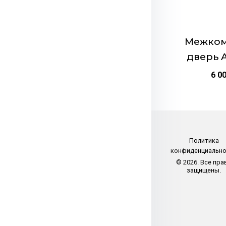
выбрать
на
странице
Межком
товара.
дверь 
6 0
Политика
конфиденциальн
© 2026. Все пра
защищены.