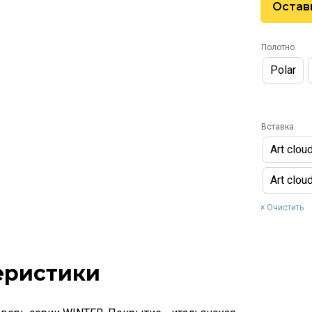
Остав
Полотно
Polar
Вставка
Art cloud
Art clou
Очистить
еристики