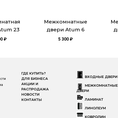
выбрать
выбра
на
на
странице
страни
натная
Межкомнатные
Ме
товара.
товара.
Atum 23
двери Atum 6
д
00
₽
5 300
₽
ГДЕ КУПИТЬ?
ВХОДНЫЕ ДВЕРИ
ости
ДЛЯ БИЗНЕСА
АКЦИИ И
ва
МЕЖКОМНАТНЫЕ
РАСПРОДАЖА
ДВЕРИ
НОВОСТИ
ЛАМИНАТ
КОНТАКТЫ
ЛИНОЛЕУМ
КОВРОЛИН