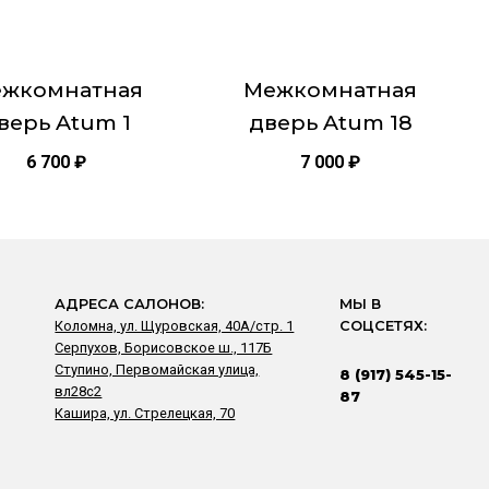
ть
выбрать
на
це
странице
жкомнатная
Межкомнатная
товара.
верь Atum 1
дверь Atum 18
6 700
₽
7 000
₽
АДРЕСА САЛОНОВ:
МЫ В
Коломна, ул. Щуровская, 40А/стр. 1
СОЦСЕТЯХ:
Серпухов, Борисовское ш., 117Б
Ступино, Первомайская улица,
8 (917) 545-15-
вл28с2
87
Кашира, ул. Стрелецкая, 70