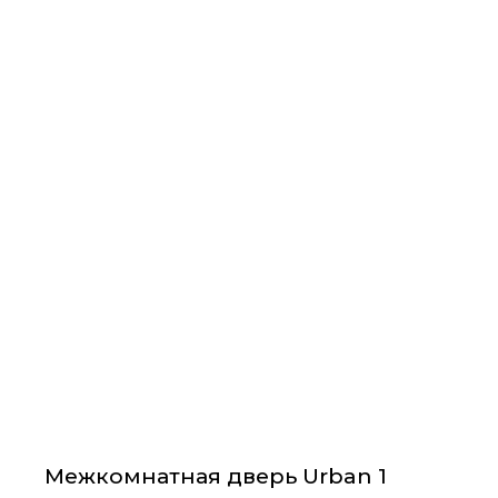
Этот
товар
имеет
несколько
вариаций.
Опции
можно
выбрать
на
странице
товара.
Межкомнатная дверь Urban 1