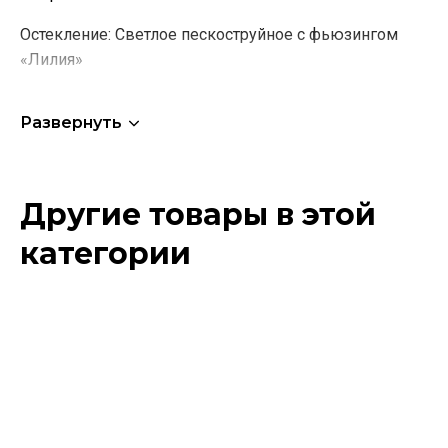
Остекление:
Светлое пескоструйное с фьюзингом
«Лилия»
Погонаж:
Наличник плоский
Развернуть
Фурнитура:
Барокко золото
Другие товары в этой
категории
Этот
товар
имеет
несколько
вариаций.
Опции