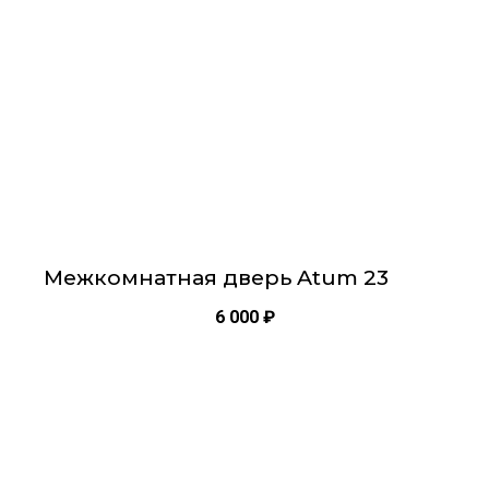
можно
выбрать
на
странице
товара.
Межкомнатная дверь Atum 23
6 000
₽
Этот
товар
имеет
несколько