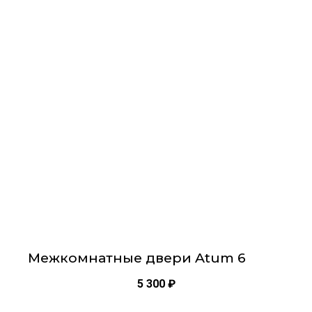
имеет
несколько
вариаций.
Опции
можно
выбрать
на
странице
товара.
Межкомнатные двери Atum 6
5 300
₽