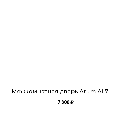
вариаций.
Опции
можно
выбрать
на
странице
товара.
Межкомнатная дверь Atum Al 7
7 300
₽
Этот
товар