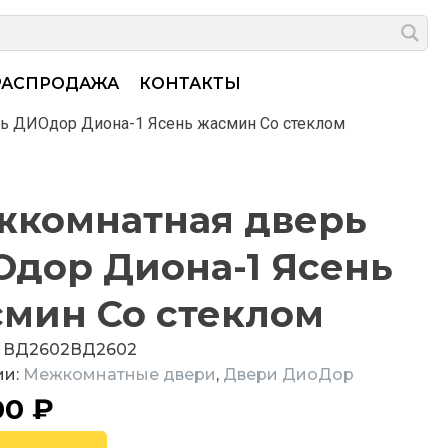
РАСПРОДАЖА
КОНТАКТЫ
ь ДИОдор Диона-1 Ясень жасмин Со стеклом
комнатная дверь
дор Диона-1 Ясень
мин Со стеклом
:
ВД2602
ВД2602
ии:
Межкомнатные двери
,
Двери ДиоДор
00
₽