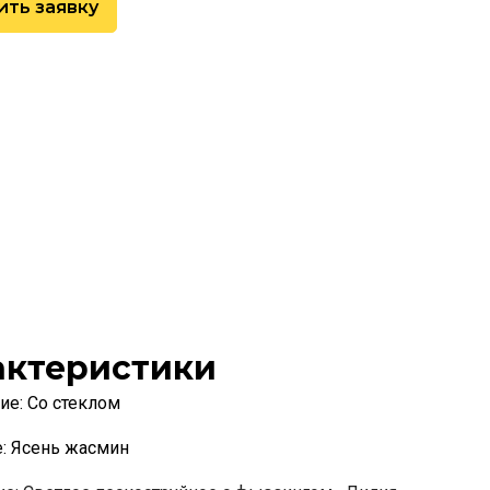
ить заявку
актеристики
ие:
Со стеклом
е:
Ясень жасмин