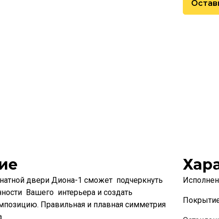
Остав
ие
Хар
атной двери Диона-1 сможет подчеркнуть
Исполнен
ности Вашего интерьера и создать
Покрыти
мпозицию. Правильная и плавная симметрия
а