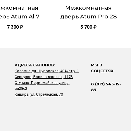
це
странице
жкомнатная
Межкомнатная
товара.
ерь Atum Al 7
дверь Atum Pro 28
7 300
₽
5 700
₽
АДРЕСА САЛОНОВ:
МЫ В
Коломна, ул. Щуровская, 40А/стр. 1
СОЦСЕТЯХ:
Серпухов, Борисовское ш., 117Б
Ступино, Первомайская улица,
8 (917) 545-15-
вл28с2
87
Кашира, ул. Стрелецкая, 70