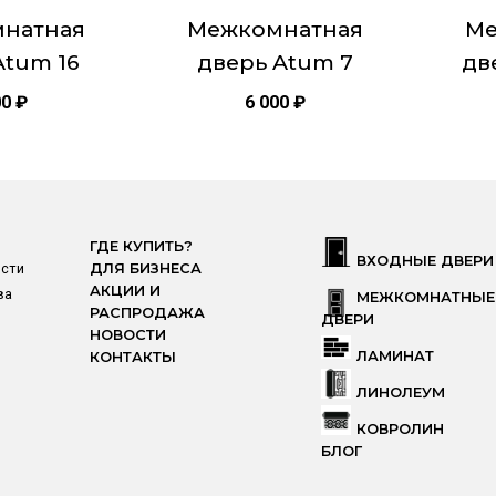
странице
страни
натная
Межкомнатная
Ме
товара.
товара.
Atum 16
дверь Atum 7
дв
00
₽
6 000
₽
ГДЕ КУПИТЬ?
ВХОДНЫЕ ДВЕРИ
ости
ДЛЯ БИЗНЕСА
АКЦИИ И
ва
МЕЖКОМНАТНЫЕ
РАСПРОДАЖА
ДВЕРИ
НОВОСТИ
ЛАМИНАТ
КОНТАКТЫ
ЛИНОЛЕУМ
КОВРОЛИН
БЛОГ