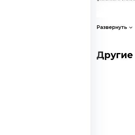
Развернуть
Другие 
Этот
товар
имеет
несколько
вариаций.
Опции
можно
выбрать
на