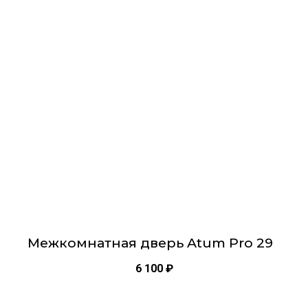
имеет
несколько
вариаций.
Опции
можно
выбрать
на
странице
товара.
Межкомнатная дверь Atum Pro 29
6 100
₽