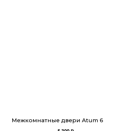
Этот
товар
имеет
несколько
вариаций.
Опции
можно
выбрать
на
странице
товара.
Межкомнатные двери Atum 6