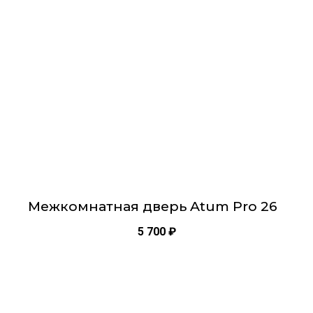
Опции
можно
выбрать
на
странице
товара.
Межкомнатная дверь Atum Pro 26
5 700
₽
Этот
товар