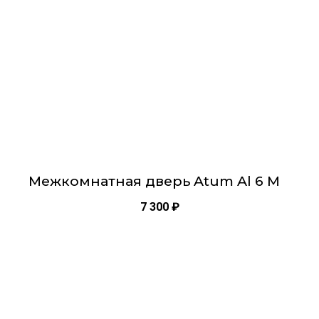
можно
выбрать
на
странице
товара.
Межкомнатная дверь Atum Al 6 M
7 300
₽
Этот
товар
имеет
несколько