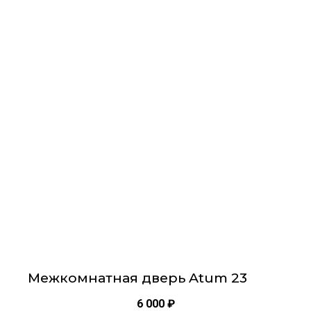
Этот
товар
имеет
несколько
вариаций.
Опции
можно
выбрать
на
странице
товара.
Межкомнатная дверь Atum 23
6 000
₽