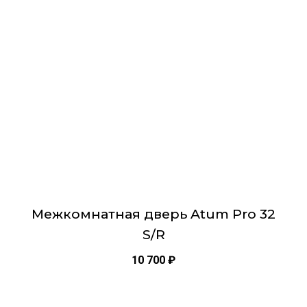
вариаций.
Опции
можно
выбрать
на
странице
товара.
Межкомнатная дверь Atum Pro 32
S/R
10 700
₽