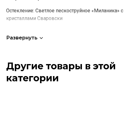
Остекление:
Светлое пескоструйное «Миланика» с
кристаллами Сваровски
Погонаж:
Наличник полукруглый
Развернуть
Фурнитура:
Барокко золото
Другие товары в этой
категории
Этот
товар
имеет
несколько
вариаций.
Опции