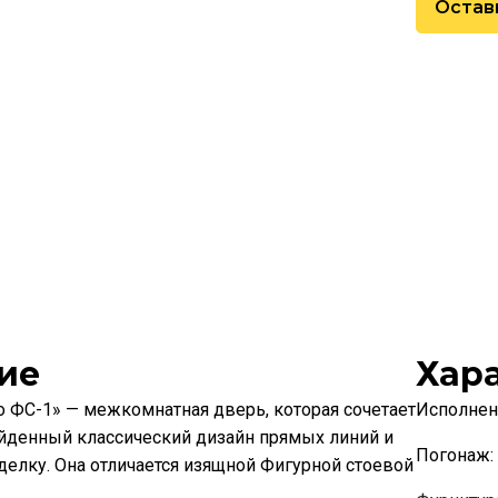
Остав
ие
Хар
 ФС-1» — межкомнатная дверь, которая сочетает
Исполнен
йденный классический дизайн прямых линий и
Погонаж:
елку. Она отличается изящной Фигурной стоевой