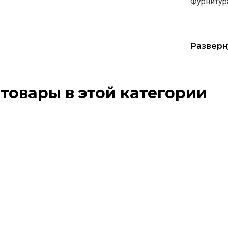
Фурнитур
Разверн
товары в этой категории
Этот
Этот
товар
товар
имеет
имеет
несколько
нескол
вариаций.
вариац
Опции
Опции
можно
можно
выбрать
выбра
на
на