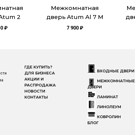
странице
страни
натная
Межкомнатная
Ме
товара.
товара.
Atum 2
дверь Atum Al 7 M
дв
50
₽
7 900
₽
ГДЕ КУПИТЬ?
ВХОДНЫЕ ДВЕРИ
ости
ДЛЯ БИЗНЕСА
АКЦИИ И
ва
МЕЖКОМНАТНЫЕ
РАСПРОДАЖА
ДВЕРИ
НОВОСТИ
ЛАМИНАТ
КОНТАКТЫ
ЛИНОЛЕУМ
КОВРОЛИН
БЛОГ