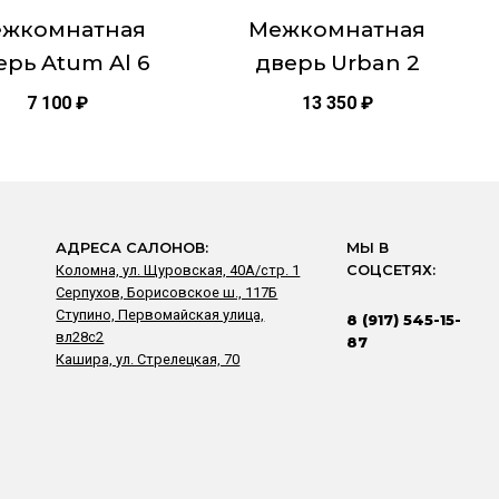
це
странице
жкомнатная
Межкомнатная
товара.
ерь Atum Al 6
дверь Urban 2
7 100
₽
13 350
₽
АДРЕСА САЛОНОВ:
МЫ В
Коломна, ул. Щуровская, 40А/стр. 1
СОЦСЕТЯХ:
Серпухов, Борисовское ш., 117Б
Ступино, Первомайская улица,
8 (917) 545-15-
вл28с2
87
Кашира, ул. Стрелецкая, 70