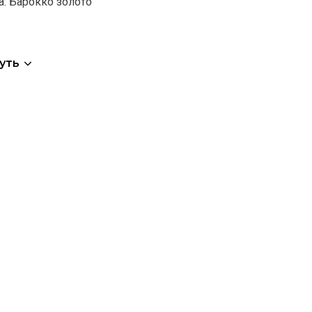
а:
Барокко золото
уть
Этот
товар
имеет
ько
несколько
ий.
вариаций.
Опции
можно
ть
выбрать
на