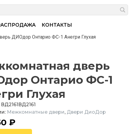
РАСПРОДАЖА
КОНТАКТЫ
ерь ДИОдор Онтарио ФС-1 Анегри Глухая
комнатная дверь
дор Онтарио ФС-1
гри Глухая
:
ВД2161
ВД2161
ии:
Межкомнатные двери
,
Двери ДиоДор
50
₽