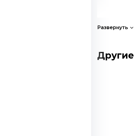
Развернуть
Другие 
Этот
товар
имеет
несколько
вариаций.
Опции
можно
выбрать
на