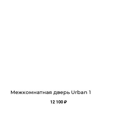
имеет
несколько
вариаций.
Опции
можно
выбрать
на
странице
товара.
Межкомнатная дверь Urban 1
12 100
₽