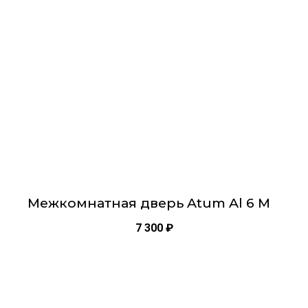
Опции
можно
выбрать
на
странице
товара.
Межкомнатная дверь Atum Al 6 M
7 300
₽
Этот
товар