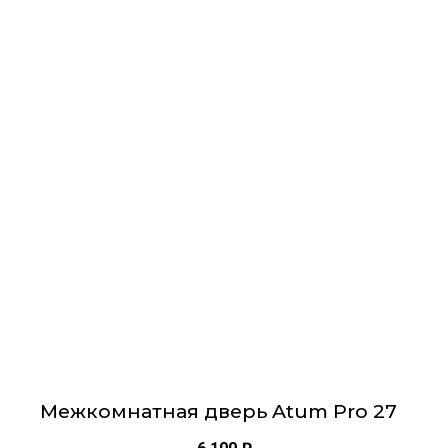
Этот
товар
имеет
несколько
вариаций.
Опции
можно
выбрать
на
странице
товара.
Межкомнатная дверь Atum Pro 27