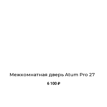
вариаций.
Опции
можно
выбрать
на
странице
товара.
Межкомнатная дверь Atum Pro 27
6 100
₽
Этот
товар