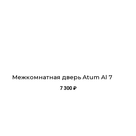
можно
выбрать
на
странице
товара.
Межкомнатная дверь Atum Al 7
7 300
₽
Этот
товар
имеет
несколько