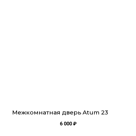
имеет
несколько
вариаций.
Опции
можно
выбрать
на
странице
товара.
Межкомнатная дверь Atum 23
6 000
₽