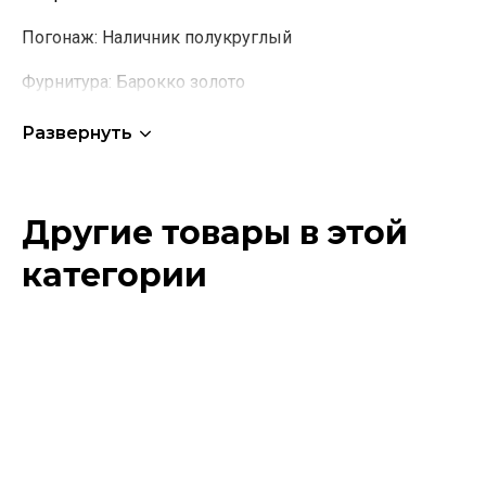
Погонаж:
Наличник полукруглый
Фурнитура:
Барокко золото
Развернуть
Другие товары в этой
категории
Этот
товар
имеет
несколько
вариаций.
Опции