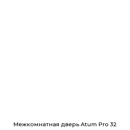
Этот
товар
имеет
несколько
вариаций.
Опции
можно
выбрать
на
странице
товара.
Межкомнатная дверь Atum Pro 32