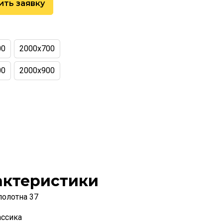
ить заявку
00
2000х700
00
2000х900
актеристики
полотна 37
ассика