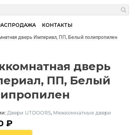
РАСПРОДАЖА
КОНТАКТЫ
натная дверь Империал, ПП, Белый полипропилен
комнатная дверь
ериал, ПП, Белый
липропилен
ии:
Двери UTDOORS
,
Межкомнатные двери
40
₽