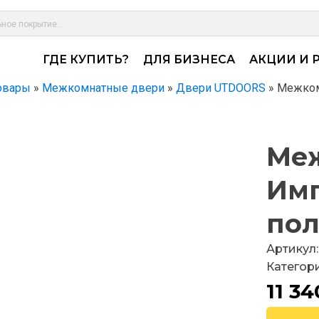
ГДЕ КУПИТЬ?
ДЛЯ БИЗНЕСА
АКЦИИ И 
овары
»
Межкомнатные двери
»
Двери UTDOORS
»
Межком
Меж
Имп
по
Артикул:
Категор
11 3