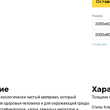
Остав
Размер
2000х6
2000х8
Очистить
ие
Хар
экологически чистый материал, который
Толщина 
ля здоровья человека и для окружающей среды.
Стиль Кл
стификаторов, хлора, тяжелых металлов и