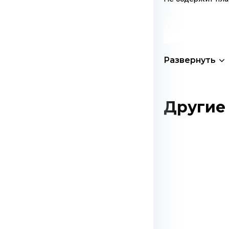
Развернуть
Другие 
Этот
товар
имеет
несколько
вариаций.
Опции
можно
выбрать