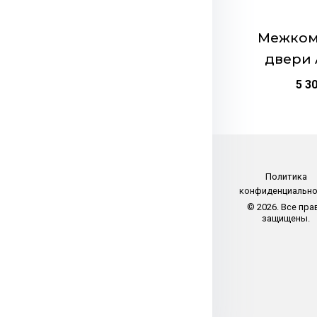
на
странице
Межком
товара.
двери 
5 3
Политика
конфиденциальн
© 2026. Все пра
защищены.