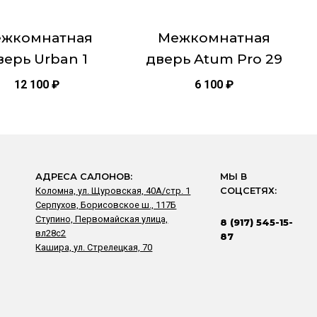
на
це
странице
жкомнатная
Межкомнатная
товара.
верь Urban 1
дверь Atum Pro 29
12 100
₽
6 100
₽
АДРЕСА САЛОНОВ:
МЫ В
Коломна, ул. Щуровская, 40А/стр. 1
СОЦСЕТЯХ:
Серпухов, Борисовское ш., 117Б
Ступино, Первомайская улица,
8 (917) 545-15-
вл28с2
87
Кашира, ул. Стрелецкая, 70