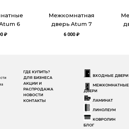
на
на
странице
страни
натные
Межкомнатная
Ме
товара.
товара.
Atum 6
дверь Atum 7
д
00
₽
6 000
₽
ГДЕ КУПИТЬ?
ВХОДНЫЕ ДВЕРИ
ости
ДЛЯ БИЗНЕСА
АКЦИИ И
ва
МЕЖКОМНАТНЫЕ
РАСПРОДАЖА
ДВЕРИ
НОВОСТИ
ЛАМИНАТ
КОНТАКТЫ
ЛИНОЛЕУМ
КОВРОЛИН
БЛОГ