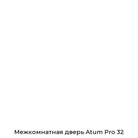
Этот
товар
имеет
несколько
вариаций.
Опции
можно
выбрать
на
странице
товара.
Межкомнатная дверь Atum Pro 32