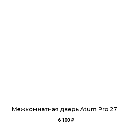
имеет
несколько
вариаций.
Опции
можно
выбрать
на
странице
товара.
Межкомнатная дверь Atum Pro 27
6 100
₽