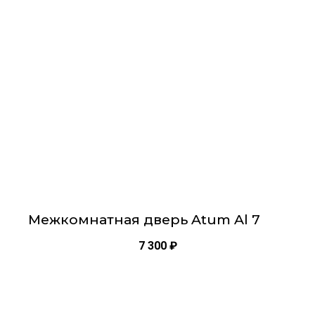
вариаций.
Опции
можно
выбрать
на
странице
товара.
Межкомнатная дверь Atum Al 7
7 300
₽
Этот
товар