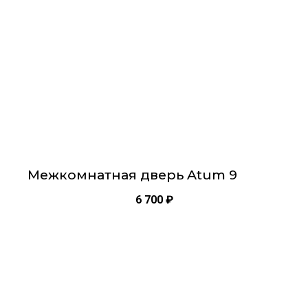
можно
выбрать
на
странице
товара.
Межкомнатная дверь Atum 9
6 700
₽
Этот
товар
имеет
несколько