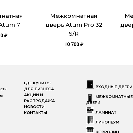
2000х800
на
на
странице
страни
Тип двер
натная
Межкомнатная
Ме
товара.
товара.
Atum 7
дверь Atum Pro 32
две
S/R
00
₽
10 700
₽
ГДЕ КУПИТЬ?
ВХОДНЫЕ ДВЕРИ
ости
ДЛЯ БИЗНЕСА
АКЦИИ И
ва
МЕЖКОМНАТНЫЕ
РАСПРОДАЖА
ДВЕРИ
НОВОСТИ
ЛАМИНАТ
КОНТАКТЫ
ЛИНОЛЕУМ
КОВРОЛИН