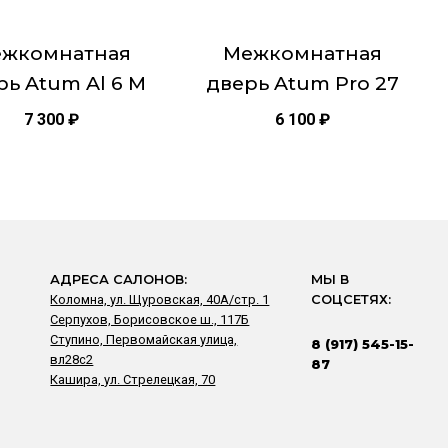
, 2000х900
на
це
странице
и Остекленная
жкомнатная
Межкомнатная
товара.
рь Atum Al 6 M
дверь Atum Pro 27
7 300
₽
6 100
₽
АДРЕСА САЛОНОВ:
МЫ В
Коломна, ул. Щуровская, 40А/стр. 1
СОЦСЕТЯХ:
Серпухов, Борисовское ш., 117Б
Ступино, Первомайская улица,
8 (917) 545-15-
вл28с2
87
Кашира, ул. Стрелецкая, 70