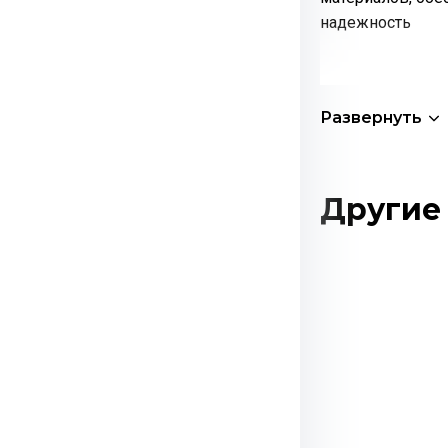
надежность
Развернуть
Другие 
Этот
товар
имеет
несколько
вариаций.
Опции
можно
выбрать