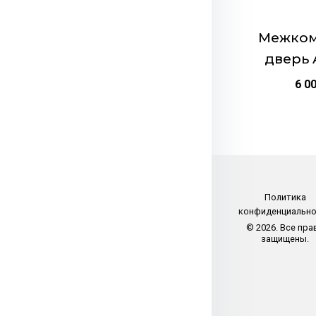
на
странице
Межком
товара.
дверь 
6 0
Политика
конфиденциальн
© 2026. Все пра
защищены.