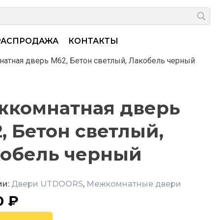
РАСПРОДАЖА
КОНТАКТЫ
атная дверь M62, Бетон светлый, Лакобель черный
комнатная дверь
, Бетон светлый,
обель черный
ии:
Двери UTDOORS
,
Межкомнатные двери
0
₽