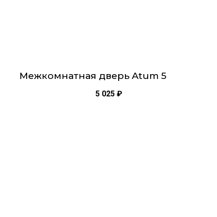
товара.
Межкомнатная дверь Atum 5
5 025
₽
Этот
товар
имеет
несколько
вариаций.
Опции
можно
выбрать