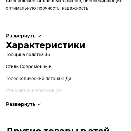
высококачественных материалов, обеспечивающих
оптимальную прочность, надежность
Развернуть
Характеристики
Толщина полотна 36
Стиль Современный
Телескопический погонаж Да
Стандартный погонаж Да
Коллекция Серия M
Развернуть
Название остекления Лакобель черный
Наименование производителя полное G63, Графит,