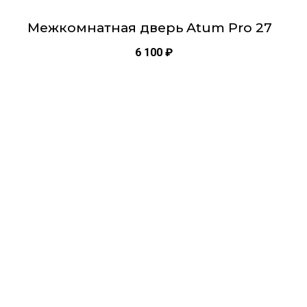
Межкомнатная дверь Atum Pro 27
6 100
₽
Этот
товар
имеет
несколько
вариаций.
Опции
можно
выбрать
на
странице
товара.