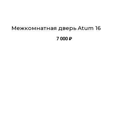
Межкомнатная дверь Atum 16
7 000
₽
Этот
товар
имеет
несколько
вариаций.
Опции
можно
выбрать
на
странице