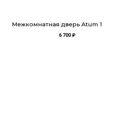
Межкомнатная дверь Atum 1
6 700
₽
Этот
товар
имеет
несколько
вариаций.
Опции
можно
выбрать
на
странице
товара.