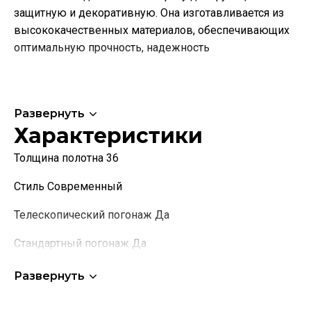
защитную и декоративную. Она изготавливается из
высококачественных материалов, обеспечивающих
оптимальную прочность, надежность
Развернуть
Характеристики
Толщина полотна 36
Стиль Современный
Телескопический погонаж Да
Стандартный погонаж Да
Коллекция Серия M
Развернуть
Название остекления Лакобель белый