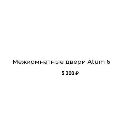
на
странице
товара.
Межкомнатные двери Atum 6
5 300
₽
Этот
товар
имеет
несколько
вариаций.
Опции