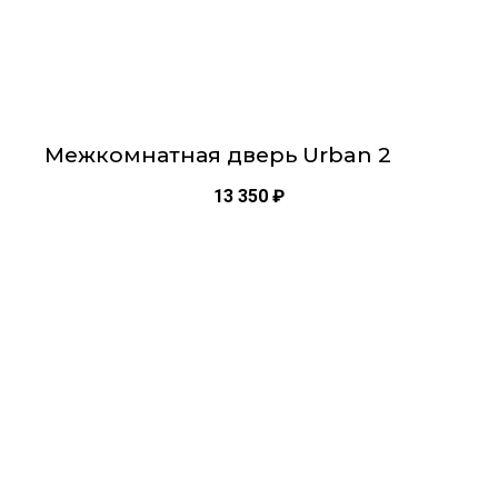
Межкомнатная дверь Urban 2
13 350
₽
Этот
товар
имеет
несколько
вариаций.
Опции
можно
выбрать