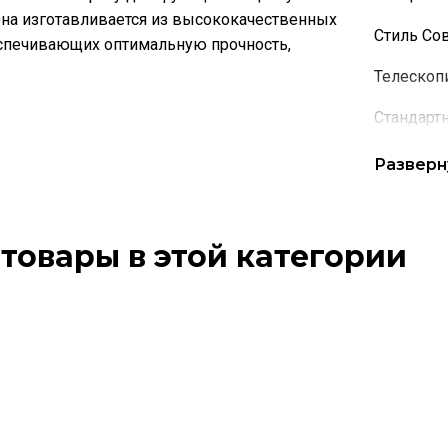
на изготавливается из высококачественных
Стиль Со
еспечивающих оптимальную прочность,
Телескоп
Стандарт
Коллекци
Разверн
Название
Наименов
товары в этой категории
рифленый
Цвет Тем
Этот
Этот
товар
товар
Тип покр
имеет
имеет
несколько
нескол
Конструк
вариаций.
вариац
Толщина 
Опции
Опции