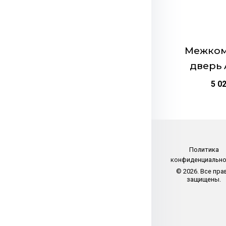
можно
выбрать
на
странице
Межком
товара.
дверь 
5 0
Политика
конфиденциальн
© 2026. Все пра
защищены.