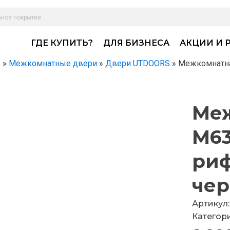
ГДЕ КУПИТЬ?
ДЛЯ БИЗНЕСА
АКЦИИ И 
ы
»
Межкомнатные двери
»
Двери UTDOORS
»
Межкомнатна
Меж
M63
риф
че
Артикул:
Категор