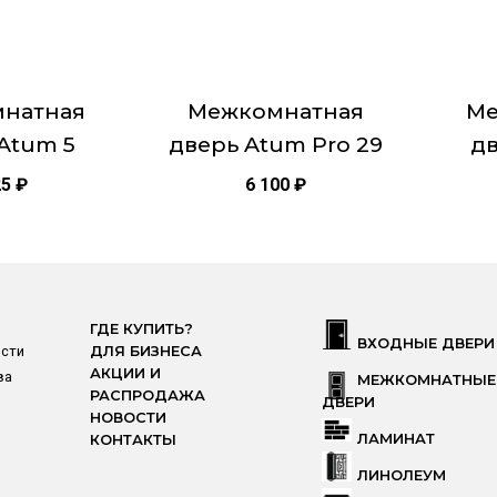
можно
можно
Стандартн
выбрать
выбра
2000х800
на
на
странице
страни
Тип двер
натная
Межкомнатная
Ме
товара.
товара.
Atum 5
дверь Atum Pro 29
дв
25
₽
6 100
₽
ГДЕ КУПИТЬ?
ВХОДНЫЕ ДВЕРИ
ости
ДЛЯ БИЗНЕСА
АКЦИИ И
ва
МЕЖКОМНАТНЫЕ
РАСПРОДАЖА
ДВЕРИ
НОВОСТИ
ЛАМИНАТ
КОНТАКТЫ
ЛИНОЛЕУМ