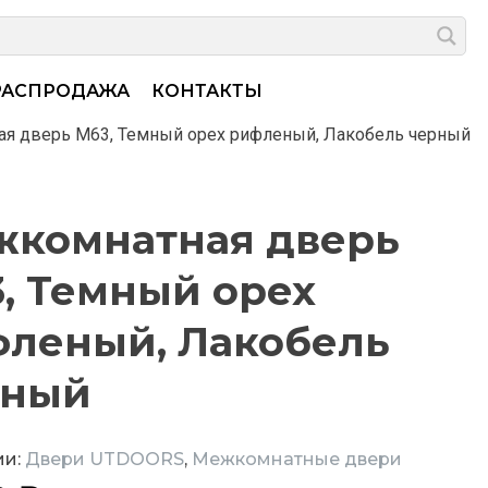
РАСПРОДАЖА
КОНТАКТЫ
я дверь M63, Темный орех рифленый, Лакобель черный
комнатная дверь
, Темный орех
леный, Лакобель
рный
ии:
Двери UTDOORS
,
Межкомнатные двери