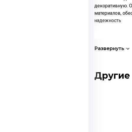
декоративную. О
материалов, об
надежность
Развернуть
Другие 
Этот
товар
имеет
несколько
вариаций.
Опции