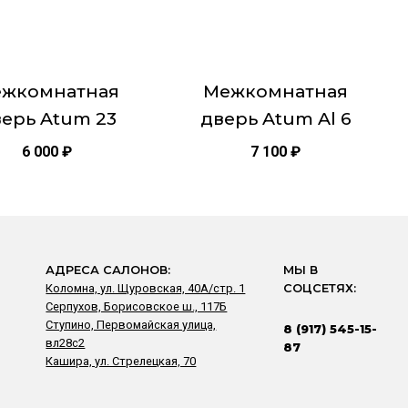
можно
ые размер 1900х550, 1900х600, 2000х600, 2000х700,
ть
выбрать
, 2000х900
на
це
странице
и Остекленная
жкомнатная
Межкомнатная
товара.
ерь Atum 23
дверь Atum Al 6
6 000
₽
7 100
₽
АДРЕСА САЛОНОВ:
МЫ В
Коломна, ул. Щуровская, 40А/стр. 1
СОЦСЕТЯХ:
Серпухов, Борисовское ш., 117Б
Ступино, Первомайская улица,
8 (917) 545-15-
вл28с2
87
Кашира, ул. Стрелецкая, 70