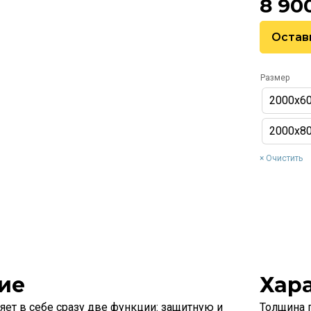
8 90
Остав
Размер
2000х6
2000х8
Очистить
ие
Хар
ет в себе сразу две функции: защитную и
Толщина 