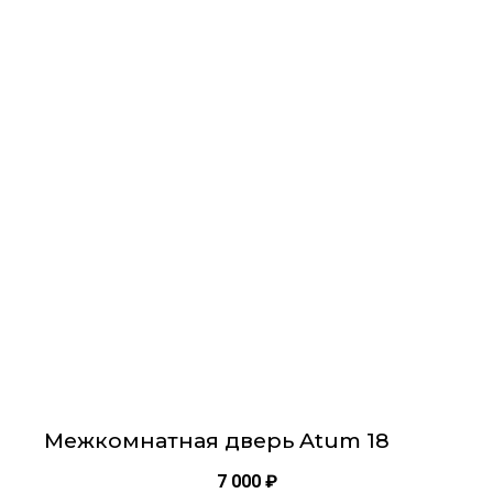
Этот
товар
имеет
несколько
вариаций.
Опции
можно
выбрать
на
странице
товара.
Межкомнатная дверь Atum 18
7 000
₽