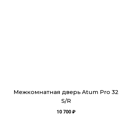
вариаций.
Опции
можно
выбрать
на
странице
товара.
Межкомнатная дверь Atum Pro 32
S/R
10 700
₽