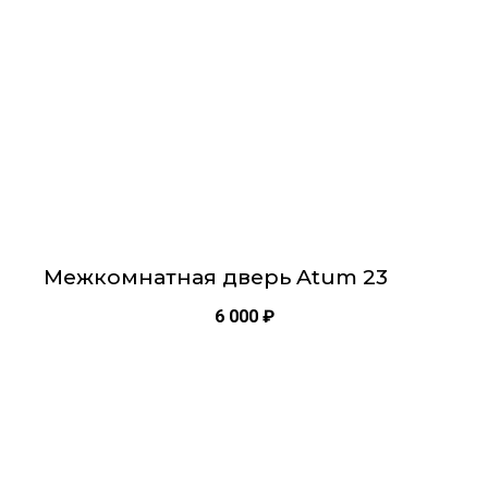
можно
выбрать
на
странице
товара.
Межкомнатная дверь Atum 23
6 000
₽
Этот
товар
имеет
несколько