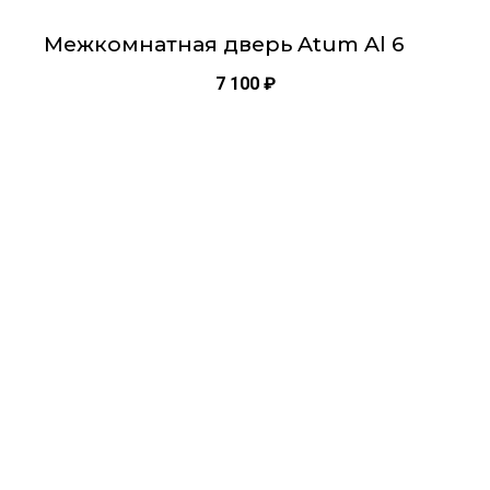
Межкомнатная дверь Atum Al 6
7 100
₽
Этот
товар
имеет
несколько
вариаций.
Опции
можно
выбрать
на
странице
товара.