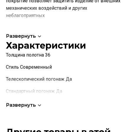
покрытие позволяет защитить изделие от внешних
механических воздействий и других
неблагоприятных
Развернуть
Характеристики
Толщина полотна 36
Стиль Современный
Телескопический погонаж Да
Стандартный погонаж Да
Коллекция Серия P
Развернуть
Название остекления Лакобель белый
Наименование производителя полное S40, Дуб бруно,