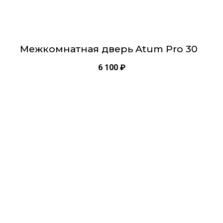
Межкомнатная дверь Atum Pro 30
6 100
₽
Этот
товар
имеет
несколько
вариаций.
Опции
можно
выбрать
на
странице