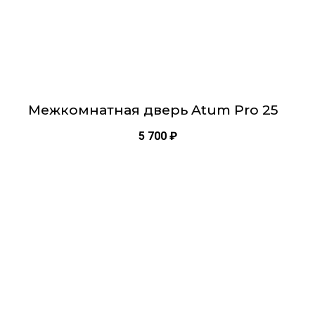
товара.
Межкомнатная дверь Atum Pro 25
5 700
₽
Этот
товар
имеет
несколько
вариаций.
Опции
можно
выбрать