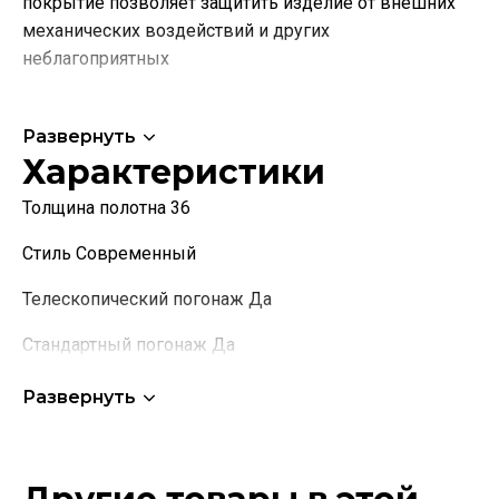
покрытие позволяет защитить изделие от внешних
механических воздействий и других
неблагоприятных
Развернуть
Характеристики
Толщина полотна 36
Стиль Современный
Телескопический погонаж Да
Стандартный погонаж Да
Коллекция Серия P
Развернуть
Название остекления Сатинат белое
Наименование производителя полное S6, Каштан,