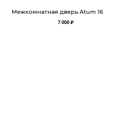
Межкомнатная дверь Atum 16
7 000
₽
Этот
товар
имеет
несколько
вариаций.
Опции
можно
выбрать
на
странице
товара.