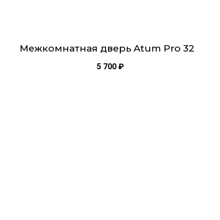
Межкомнатная дверь Atum Pro 32
5 700
₽
Этот
товар
имеет
несколько
вариаций.
Опции
можно
выбрать
на
странице