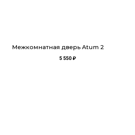
товара.
Межкомнатная дверь Atum 2
5 550
₽
Этот
товар
имеет
несколько
вариаций.
Опции
можно
выбрать