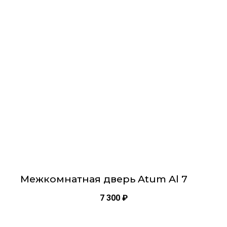
имеет
несколько
вариаций.
Опции
можно
выбрать
на
странице
товара.
Межкомнатная дверь Atum Al 7
7 300
₽