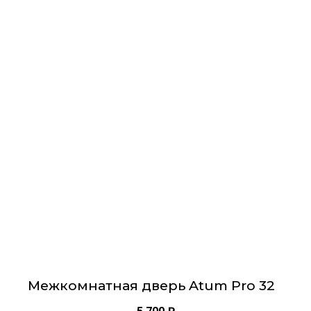
Этот
товар
имеет
несколько
вариаций.
Опции
можно
выбрать
на
странице
товара.
Межкомнатная дверь Atum Pro 32