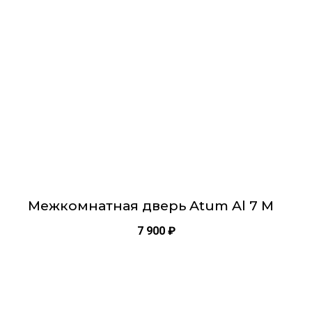
2000х900
Опции
Тип двери Остекленная
можно
выбрать
на
странице
товара.
Межкомнатная дверь Atum Al 7 M
7 900
₽
Этот
товар