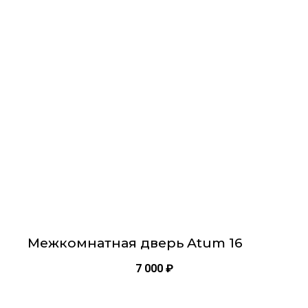
имеет
несколько
вариаций.
Опции
можно
выбрать
на
странице
товара.
Межкомнатная дверь Atum 16
7 000
₽