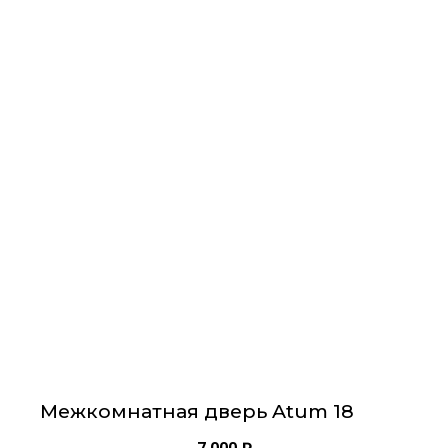
Этот
товар
имеет
несколько
вариаций.
Опции
можно
выбрать
на
странице
товара.
Межкомнатная дверь Atum 18