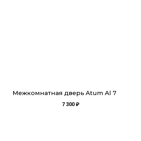
2000х900
Опции
Тип двери Остекленная
можно
выбрать
на
странице
товара.
Межкомнатная дверь Atum Al 7
7 300
₽
Этот
товар