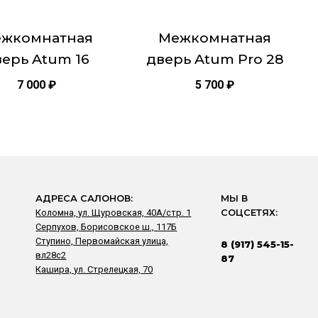
на
це
странице
жкомнатная
Межкомнатная
товара.
ерь Atum 16
дверь Atum Pro 28
7 000
₽
5 700
₽
АДРЕСА САЛОНОВ:
МЫ В
Коломна, ул. Щуровская, 40А/стр. 1
СОЦСЕТЯХ:
Серпухов, Борисовское ш., 117Б
Ступино, Первомайская улица,
8 (917) 545-15-
вл28с2
87
Кашира, ул. Стрелецкая, 70