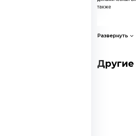
также
Развернуть
Другие 
Этот
товар
имеет
несколько
вариаций.
Опции
можно
выбрать