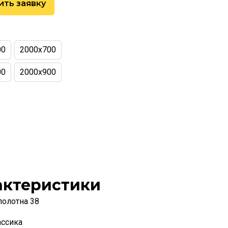
ить заявку
00
2000х700
00
2000х900
актеристики
полотна 38
ассика