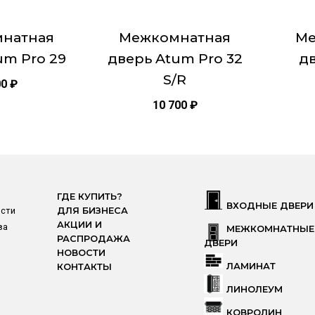
на
на
странице
страни
натная
Межкомнатная
Ме
товара.
товара.
um Pro 29
дверь Atum Pro 32
дв
S/R
00
₽
10 700
₽
ГДЕ КУПИТЬ?
ВХОДНЫЕ ДВЕРИ
ости
ДЛЯ БИЗНЕСА
АКЦИИ И
ва
МЕЖКОМНАТНЫЕ
РАСПРОДАЖА
ДВЕРИ
НОВОСТИ
ЛАМИНАТ
КОНТАКТЫ
ЛИНОЛЕУМ
КОВРОЛИН