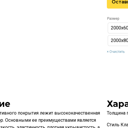
Остав
Размер
2000х6
2000х8
Очистить
ие
Хар
ативного покрытия лежит высококачественная
Толщина 
ор. Основными ее преимуществами является
Стиль Кл
кость, эластичность, плотная укрывистость, а