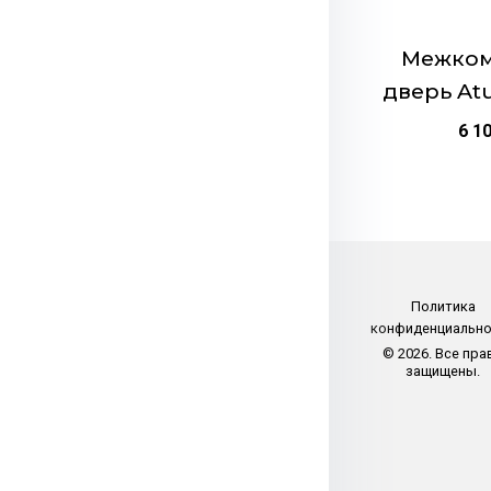
на
странице
Межком
товара.
дверь At
6 1
Политика
конфиденциальн
© 2026. Все пра
защищены.