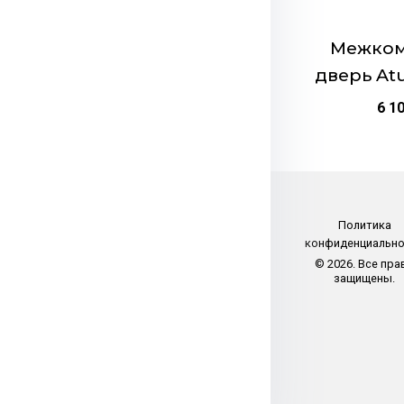
на
странице
Межком
товара.
дверь At
6 1
Политика
конфиденциальн
© 2026. Все пра
защищены.