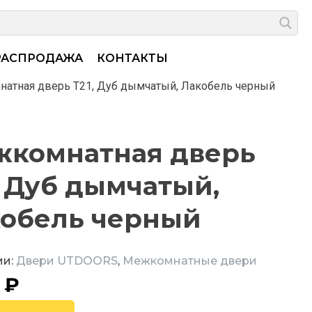
РАСПРОДАЖА
КОНТАКТЫ
атная дверь Т21, Дуб дымчатый, Лакобель черный
комнатная дверь
, Дуб дымчатый,
обель черный
ии:
Двери UTDOORS
,
Межкомнатные двери
7
₽