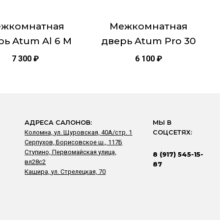
, 2000х900
на
це
странице
и Остекленная
жкомнатная
Межкомнатная
товара.
рь Atum Al 6 M
дверь Atum Pro 30
7 300
₽
6 100
₽
АДРЕСА САЛОНОВ:
МЫ В
Коломна, ул. Щуровская, 40А/стр. 1
СОЦСЕТЯХ:
Серпухов, Борисовское ш., 117Б
Ступино, Первомайская улица,
8 (917) 545-15-
вл28с2
87
Кашира, ул. Стрелецкая, 70