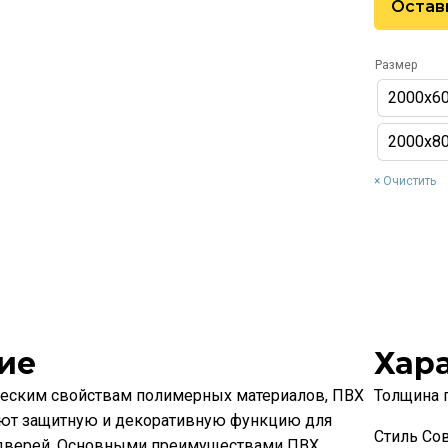
Остав
Размер
2000х6
2000х8
Очистить
ие
Хар
ческим свойствам полимерных материалов, ПВХ
Толщина 
ют защитную и декоративную функцию для
Стиль Со
верей. Основными преимуществами ПВХ