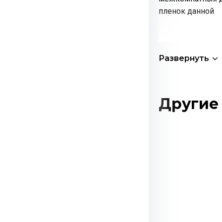
пленок данной
Развернуть
Другие 
Этот
товар
имеет
несколько
вариаций.
Опции
можно
выбрать