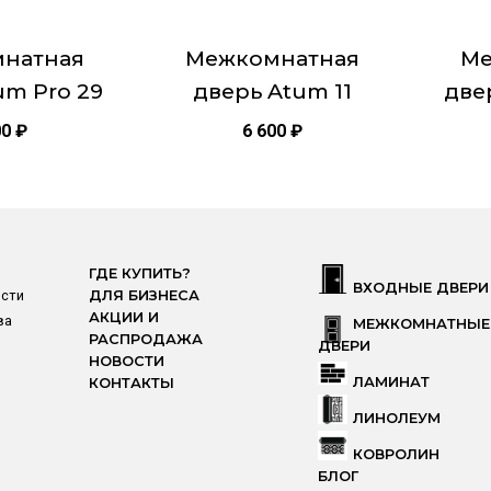
2000х800
на
на
странице
страни
Тип двер
натная
Межкомнатная
Ме
товара.
товара.
um Pro 29
дверь Atum 11
две
00
₽
6 600
₽
ГДЕ КУПИТЬ?
ВХОДНЫЕ ДВЕРИ
ости
ДЛЯ БИЗНЕСА
АКЦИИ И
ва
МЕЖКОМНАТНЫЕ
РАСПРОДАЖА
ДВЕРИ
НОВОСТИ
ЛАМИНАТ
КОНТАКТЫ
ЛИНОЛЕУМ
КОВРОЛИН
БЛОГ