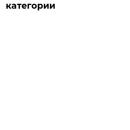
категории
Этот
товар
имеет
несколько
вариаций.
Опции
можно
выбрать
на
странице
товара.