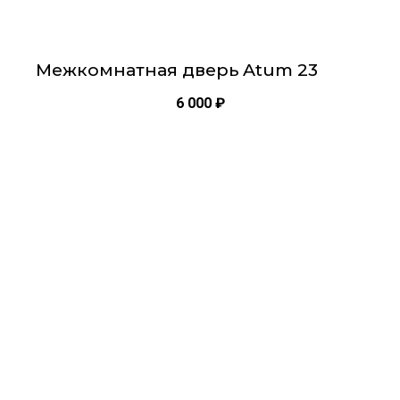
Межкомнатная дверь Atum 23
6 000
₽
Этот
товар
имеет
несколько
вариаций.
Опции
можно
выбрать
на
странице
товара.