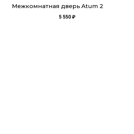
Межкомнатная дверь Atum 2
5 550
₽
Этот
товар
имеет
несколько
вариаций.
Опции
можно
выбрать
на
странице
товара.