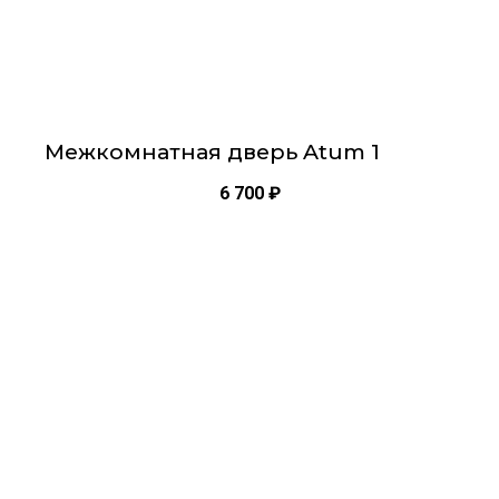
Межкомнатная дверь Atum 1
6 700
₽
Этот
товар
имеет
несколько
вариаций.
Опции
можно
выбрать
на