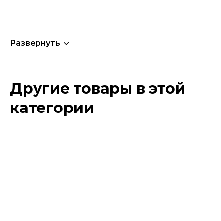
Развернуть
Другие товары в этой
категории
Этот
товар
имеет
несколько
вариаций.
Опции
можно
выбрать