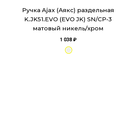
Ручка Ajax (Аякс) раздельная
K.JK51.EVO (EVO JK) SN/CP-3
матовый никель/хром
1 038
₽
Этот
товар
имеет
несколько
вариаций.
Опции
можно
выбрать
на