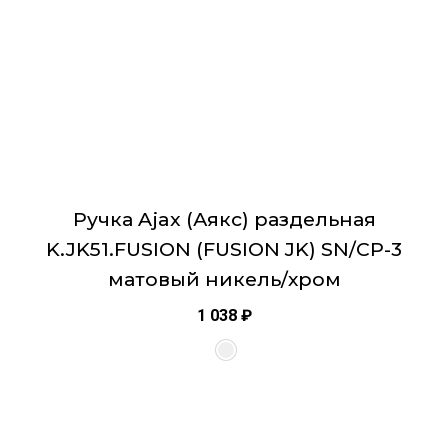
на
странице
товара.
Ручка Ajax (Аякс) раздельная
K.JK51.FUSION (FUSION JK) SN/CP-3
матовый никель/хром
1 038
₽
Этот
товар