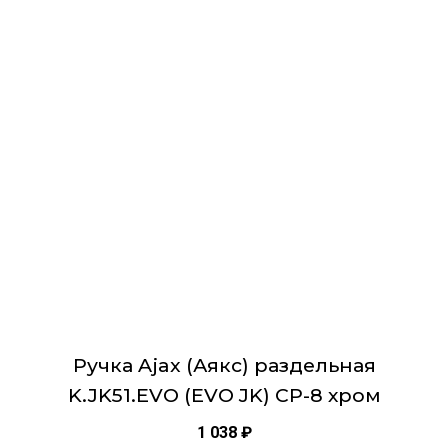
имеет
несколько
вариаций.
Опции
можно
выбрать
на
странице
товара.
Ручка Ajax (Аякс) раздельная
K.JK51.EVO (EVO JK) CP-8 хром
1 038
₽