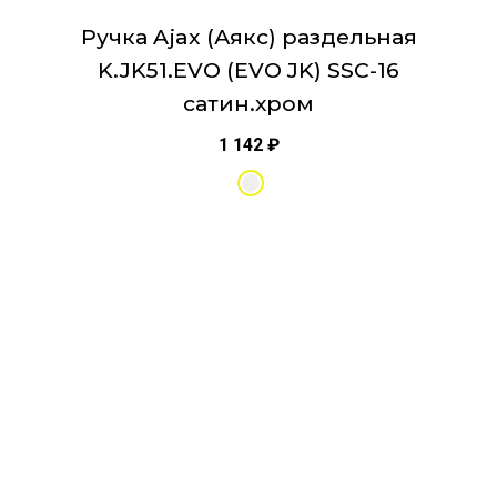
Ручка Ajax (Аякс) раздельная
K.JK51.EVO (EVO JK) SSC-16
сатин.хром
1 142
₽
Этот
товар
имеет
несколько
вариаций.
Опции
можно
выбрать
на