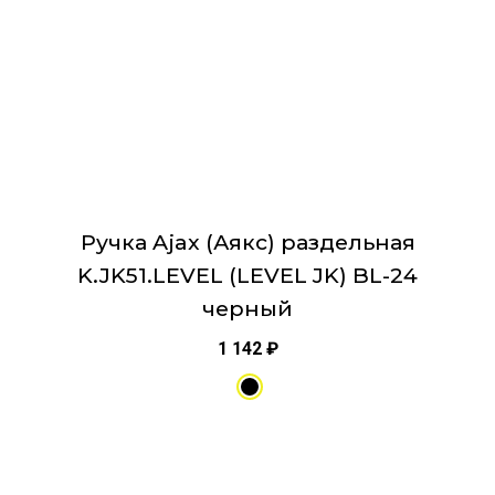
на
странице
товара.
Ручка Ajax (Аякс) раздельная
K.JK51.LEVEL (LEVEL JK) BL-24
черный
1 142
₽
Этот
товар