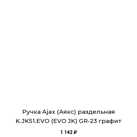
имеет
несколько
вариаций.
Опции
можно
выбрать
на
странице
товара.
Ручка Ajax (Аякс) раздельная
K.JK51.EVO (EVO JK) GR-23 графит
1 142
₽