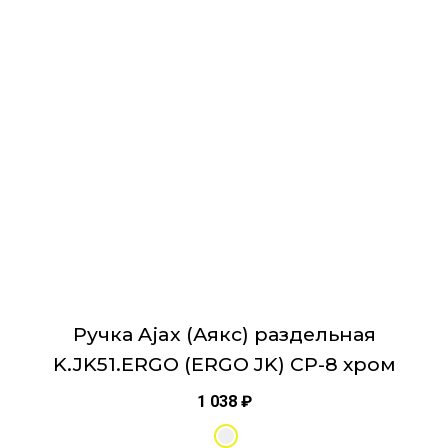
несколько
вариаций.
Опции
можно
выбрать
на
странице
товара.
Ручка Ajax (Аякс) раздельная
K.JK51.ERGO (ERGO JK) CP-8 хром
1 038
₽