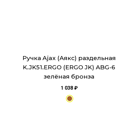
странице
товара.
Ручка Ajax (Аякс) раздельная
K.JK51.ERGO (ERGO JK) ABG-6
зелёная бронза
1 038
₽
Этот
товар
имеет