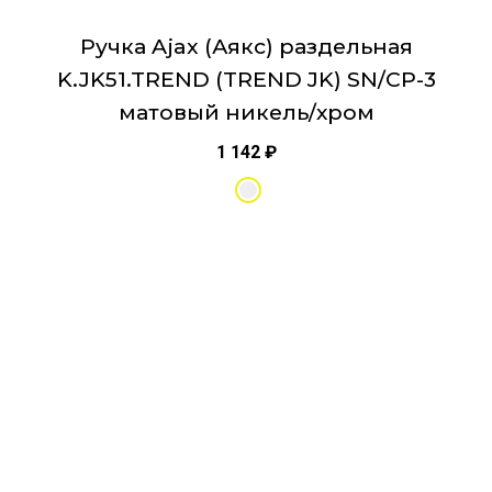
Ручка Ajax (Аякс) раздельная
K.JK51.TREND (TREND JK) SN/CP-3
матовый никель/хром
1 142
₽
Этот
товар
имеет
несколько
вариаций.
Опции
можно
выбрать
на