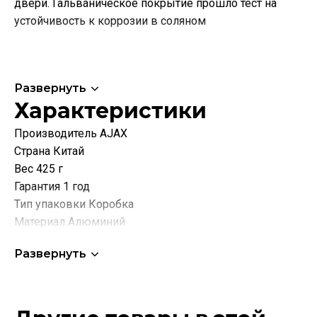
двери. Гальваническое покрытие прошло тест на
устойчивость к коррозии в соляном
Развернуть
Характеристики
Производитель AJAX
Страна Китай
Вес 425 г
Гарантия 1 год
Тип упаковки Коробка
Материал Алюминий
Тип дверей Для дверей любого типа
Развернуть
Вес двери Не имеет значения
Толщина двери От 35 мм
Способ установки Для фрезерной/ручной установки