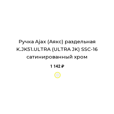
товара.
Ручка Ajax (Аякс) раздельная
K.JK51.ULTRA (ULTRA JK) SSC-16
сатинированный хром
1 142
₽
Этот
товар
имеет
несколько