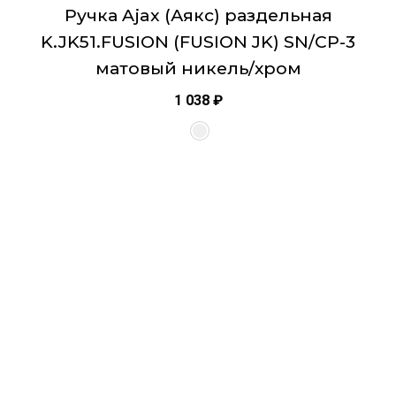
Ручка Ajax (Аякс) раздельная
K.JK51.FUSION (FUSION JK) SN/CP-3
матовый никель/хром
1 038
₽
Этот
товар
имеет
несколько
вариаций.
Опции
можно
выбрать
на
странице