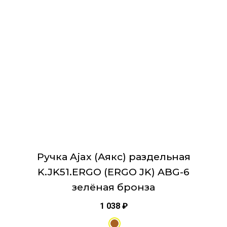
вариаций.
Опции
можно
выбрать
на
странице
товара.
Ручка Ajax (Аякс) раздельная
K.JK51.ERGO (ERGO JK) ABG-6
зелёная бронза
1 038
₽