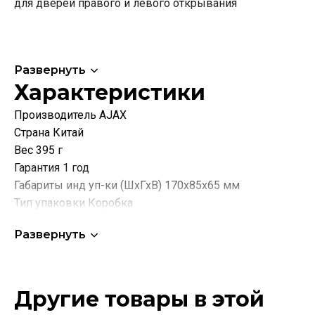
для дверей правого и левого открывания
Развернуть
Характеристики
Производитель AJAX
Страна Китай
Вес 395 г
Гарантия 1 год
Габариты инд уп-ки (ШхГхВ) 170x85x65 мм
Тип упаковки Коробка
Материал Сталь
Развернуть
Тип дверей Для деревянных дверей
Вес двери До 30 кг
Толщина двери 35-45 мм
Другие товары в этой
Способ установки Врезной