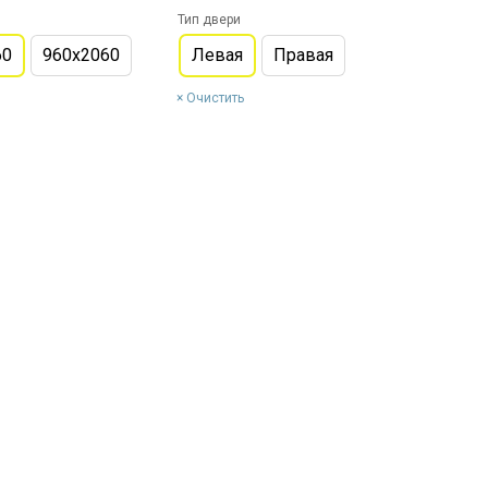
Тип двери
60
960х2060
Левая
Правая
Очистить