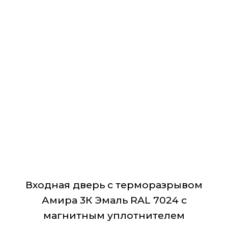
ключ-вертушок, фурнитура хром овальная,
имеет
декоративные накладки с защитой от продувания,
несколько
комплект ключей.
вариаций.
Размеры:
860х2060 мм/ 960х2060 мм
Опции
Страна:
Россия
можно
выбрать
на
странице
товара.
Входная дверь с терморазрывом
Амира 3К Эмаль RAL 7024 с
магнитным уплотнителем