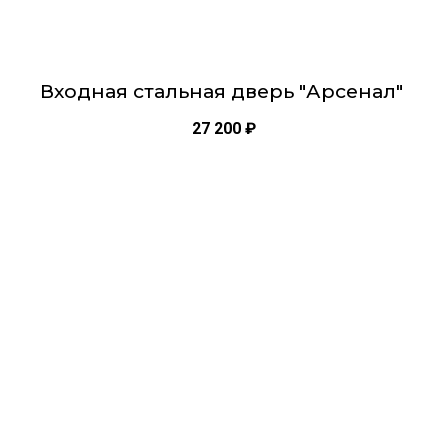
Входная стальная дверь "Арсенал"
27 200
₽
Этот
товар
имеет
несколько
вариаций.
Опции
можно
выбрать
на
странице