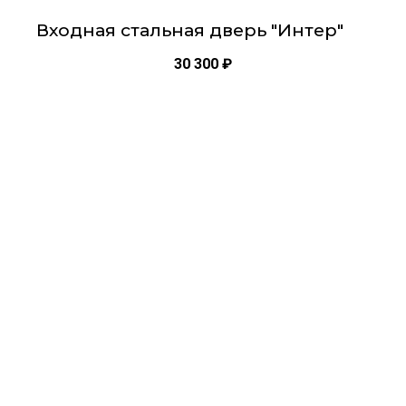
Входная стальная дверь "Интер"
30 300
₽
Этот
товар
имеет
несколько
вариаций.
Опции
можно
выбрать
на
странице
товара.