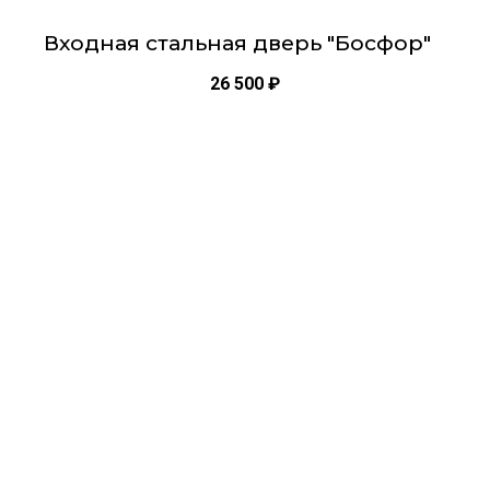
Входная стальная дверь "Босфор"
26 500
₽
Этот
товар
имеет
несколько
вариаций.
Опции
можно
выбрать
на
странице
товара.