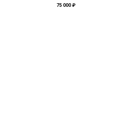
75 000
₽
Этот
товар
имеет
несколько
вариаций.
Опции
можно
выбрать
на
странице
товара.