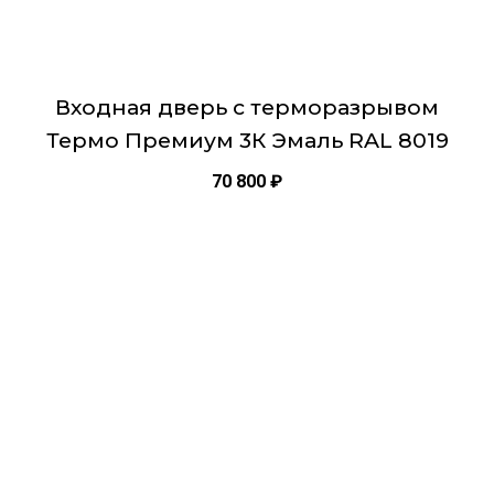
Входная дверь с терморазрывом
Термо Премиум 3К Эмаль RAL 8019
70 800
₽
Этот
товар
имеет
несколько
вариаций.
Опции
можно
выбрать
на