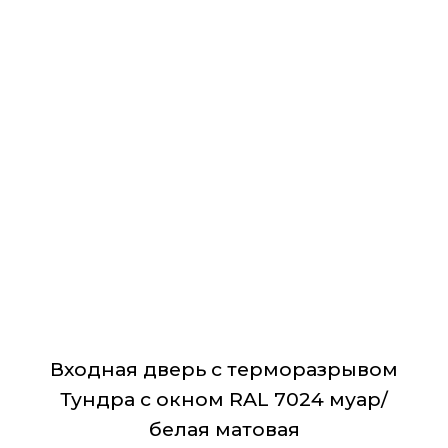
ключ-вертушок, фурнитура хром овальная,
имеет
декоративные накладки с защитой от продувания,
несколько
комплект ключей.
вариаций.
Размеры:
860х2060 мм/ 960х2060 мм
Опции
Страна:
Россия
можно
выбрать
на
странице
товара.
Входная дверь с терморазрывом
Тундра с окном RAL 7024 муар/
белая матовая