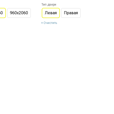
Тип двери
60
960х2060
Левая
Правая
Очистить