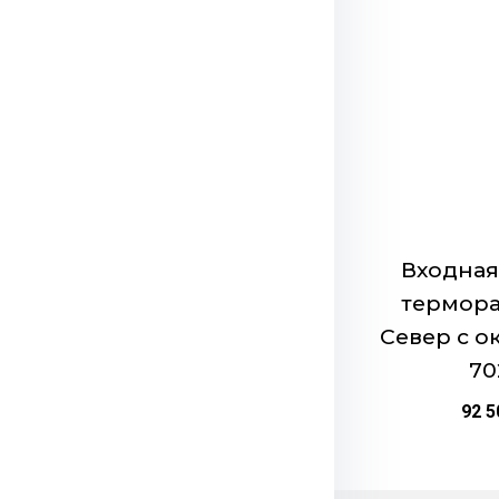
Этот
автоматической
товар
Комплектация:
д
имеет
вертушок, фурни
несколько
защитой от прод
вариаций.
Размеры:
860х2
Опции
Страна:
Россия
можно
выбрать
на
странице
Входная
товара.
термор
Север с о
70
92 