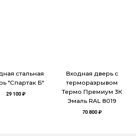
Этот
товар
имеет
ько
несколько
ий.
вариаций.
Опции
можно
ть
выбрать
на
це
странице
дная стальная
Входная дверь с
товара.
рь "Спартак Б"
терморазрывом
Термо Премиум 3К
29 100
₽
Эмаль RAL 8019
70 800
₽