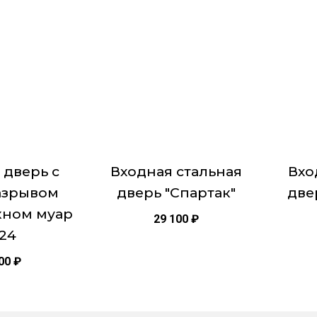
Этот
Этот
 шторкой)
товар
товар
верной глазок, ночная задвижка, ключ-
имеет
имеет
тура хром овальная, декоративные накладки с
несколько
нескол
увания, комплект ключей.
вариаций.
вариац
060 мм/ 960х2060 мм
Опции
Опции
можно
можно
выбрать
выбра
на
на
странице
страни
 дверь с
Входная стальная
Вхо
товара.
товара.
азрывом
дверь "Спартак"
две
кном муар
29 100
₽
24
500
₽