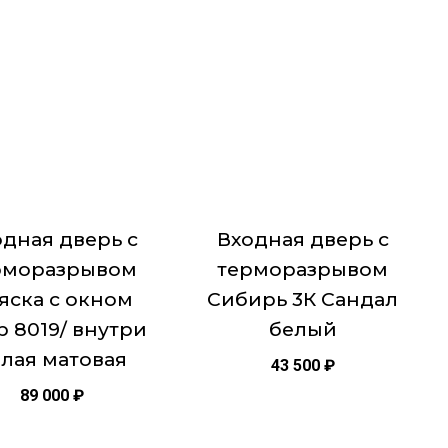
товар
имеет
ько
несколько
ий.
вариаций.
Опции
можно
ть
выбрать
на
це
странице
дная дверь с
Входная дверь с
товара.
рморазрывом
терморазрывом
яска с окном
Сибирь 3К Сандал
р 8019/ внутри
белый
лая матовая
43 500
₽
89 000
₽