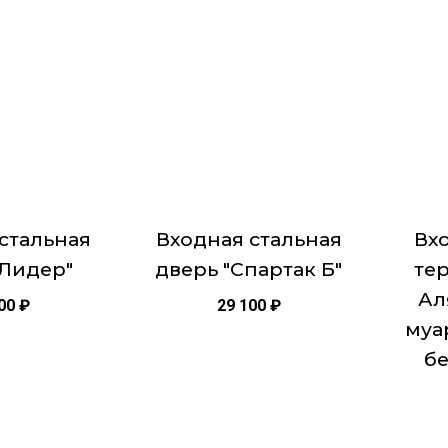
 шторкой)
товар
товар
верной глазок, ночная задвижка, ключ-
имеет
имеет
тура хром овальная, декоративные накладки с
несколько
нескол
увания, комплект ключей.
вариаций.
вариац
060 мм/ 960х2060 мм
Опции
Опции
можно
можно
выбрать
выбра
на
на
странице
страни
стальная
Входная стальная
Вхо
товара.
товара.
"Лидер"
дверь "Спартак Б"
те
Ал
000
₽
29 100
₽
муа
бе