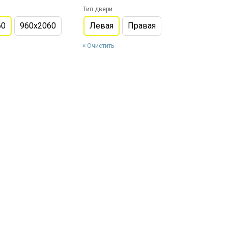
Тип двери
60
960х2060
Левая
Правая
Очистить