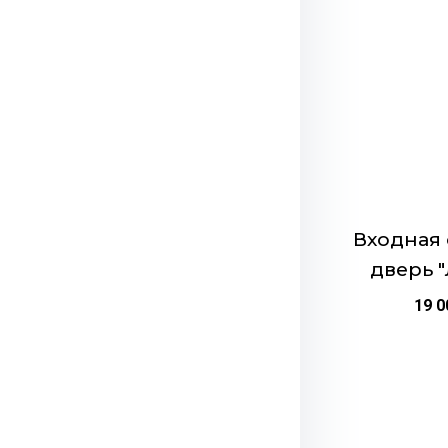
автоматической
товар
Комплектация:
д
имеет
вертушок, фурни
несколько
защитой от прод
вариаций.
Размеры:
860х2
Опции
Страна:
Россия
можно
выбрать
на
странице
Входная 
товара.
дверь 
19 