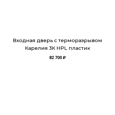
товара.
Входная дверь с терморазрывом
Карелия 3К HPL пластик
82 700
₽
Этот
товар
имеет
несколько
вариаций.
Опции
можно