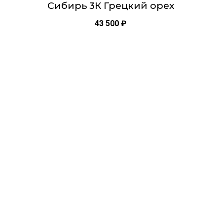
Сибирь 3К Грецкий орех
43 500
₽
Этот
товар
имеет
несколько
вариаций.
Опции
можно
выбрать
на
странице
товара.