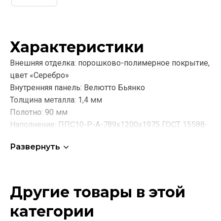
Характеристики
Внешняя отделка:
порошково-полимерное покрытие,
цвет «Серебро»
Внутренняя панель: Велютто Бьянко
Толщина металла:
1,4 мм
Полотно:
90 мм
Наполнение:
ППС10-Р-А-789х1200х1975 ГОСТ 15588-
2014 + 6мм ХДФ панель
Развернуть
Петли:
3 шт. каплевидные 140х20 на подшипнике, с
общей допустимой нагрузкой 285 кг.
Короб:
открытый глубиной 125 мм, 3 контура
уплотнения
Другие товары в этой
Наличник:
75 мм
категории
Основной замок:
цилиндровый GALEON