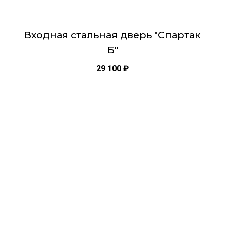
Входная стальная дверь "Спартак
Б"
29 100
₽
Этот
товар
имеет
несколько
вариаций.
Опции
можно
выбрать
на
странице