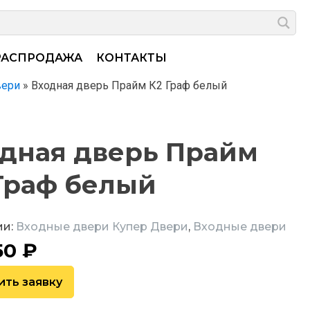
РАСПРОДАЖА
КОНТАКТЫ
вери
»
Входная дверь Прайм К2 Граф белый
дная дверь Прайм
Граф белый
ии:
Входные двери Купер Двери
,
Входные двери
50
₽
ить заявку