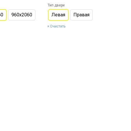
Тип двери
60
960х2060
Левая
Правая
Очистить