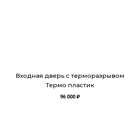
выбрать
заглушками: 6 шт.
на
Звукоизоляция: минимум 42 Дб
странице
Глазок: панорамный с пластиковой линзой
товара.
Окраска металла: порошковая Антрацит
Внешняя панель МДФ толщина 12 мм
Броненакладка на цилиндр врезная с чашкой
Магнитная шторка на сувальду
Входная дверь с терморазрывом
Термо пластик
96 000
₽
Этот
товар
имеет