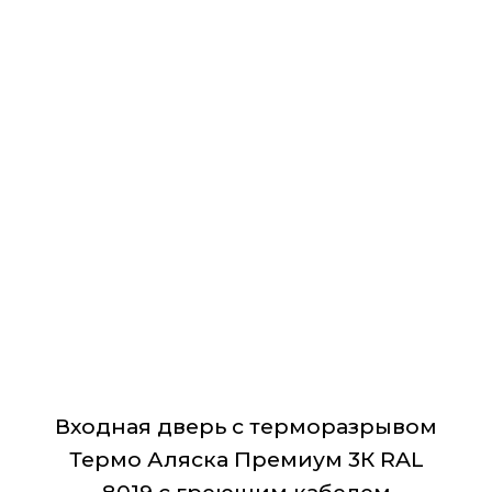
товар
имеет
несколько
вариаций.
Опции
можно
выбрать
на
странице
товара.
Входная дверь с терморазрывом
Термо Аляска Премиум 3К RAL