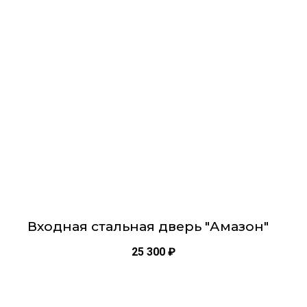
несколько
вариаций.
Опции
можно
выбрать
на
странице
товара.
Входная стальная дверь "Амазон"
25 300
₽
Этот