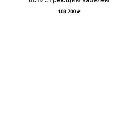
8019 с греющим кабелем
103 700
₽
Этот
товар
имеет
несколько
вариаций.
Опции
можно
выбрать
на
странице
товара.