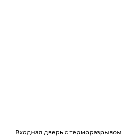
Этот
товар
имеет
несколько
вариаций.
Опции
можно
выбрать
на
странице
товара.
Входная дверь с терморазрывом