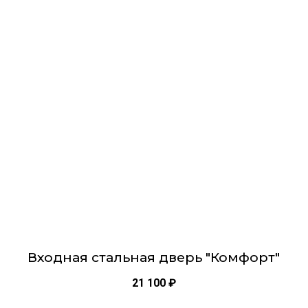
товар
имеет
несколько
вариаций.
Опции
можно
выбрать
на
странице
товара.
Входная стальная дверь "Комфорт"
21 100
₽