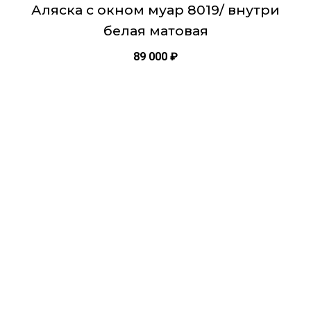
Аляска с окном муар 8019/ внутри
белая матовая
89 000
₽
Этот
товар
имеет
несколько
вариаций.
Опции
можно
выбрать
на
странице
товара.