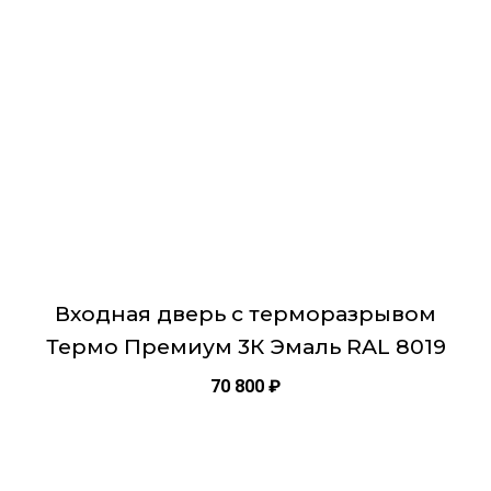
Опции
Противосъемный штырь: 3 шт.
можно
Анкенрные отверстия с пластиковыми
выбрать
заглушками: 6 шт.
на
Звукоизоляция: минимум 42 Дб
странице
Глазок: панорамный с пластиковой линзой
товара.
Окраска металла: порошковая Антрацит
Внешняя панель МДФ толщина 12 мм
Броненакладка на цилиндр врезная с чашкой
Магнитная шторка на сувальду
Входная дверь с терморазрывом
Термо Премиум 3К Эмаль RAL 8019
70 800
₽
Этот