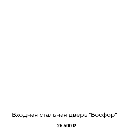
товар
имеет
несколько
вариаций.
Опции
можно
выбрать
на
странице
товара.
Входная стальная дверь "Босфор"
26 500
₽