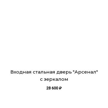
вариаций.
Опции
можно
выбрать
на
странице
товара.
Входная стальная дверь "Арсенал"
с зеркалом
28 600
₽
Этот