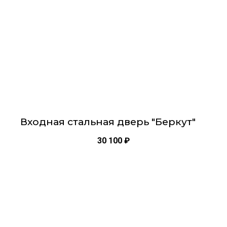
выбрать
заглушками: 6 шт.
на
Звукоизоляция: минимум 42 Дб
странице
Глазок: панорамный с пластиковой линзой
товара.
Окраска металла: порошковая Антрацит
Внешняя панель МДФ толщина 12 мм
Броненакладка на цилиндр врезная с чашкой
Магнитная шторка на сувальду
Входная стальная дверь "Беркут"
30 100
₽
Этот
товар
имеет
несколько