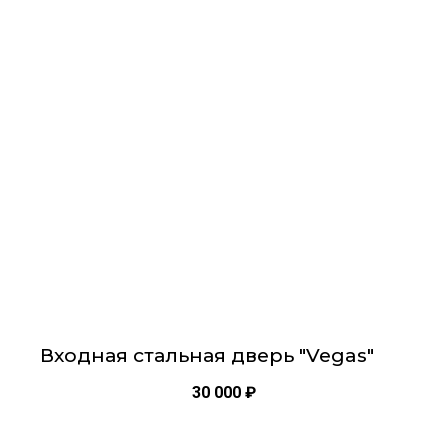
имеет
несколько
вариаций.
Опции
можно
выбрать
на
странице
товара.
Входная стальная дверь "Vegas"
30 000
₽