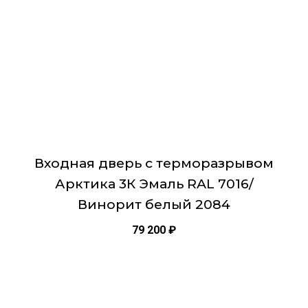
выбрать
заглушками: 6 шт.
на
Звукоизоляция: минимум 42 Дб
странице
Глазок: панорамный с пластиковой линзой
товара.
Окраска металла: порошковая Антрацит
Внешняя панель МДФ толщина 12 мм
Броненакладка на цилиндр врезная с чашкой
Магнитная шторка на сувальду
Входная дверь с терморазрывом
Арктика 3К Эмаль RAL 7016/
Винорит белый 2084
79 200
₽
Этот
товар