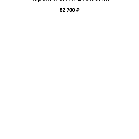
82 700
₽
Этот
товар
имеет
несколько
вариаций.
Опции
можно
выбрать
на
странице
товара.