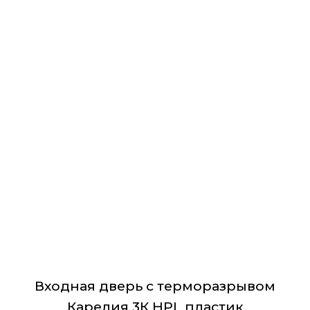
Этот
товар
имеет
несколько
вариаций.
Опции
можно
выбрать
на
странице
товара.
Входная дверь с терморазрывом
Карелия 3К HPL пластик