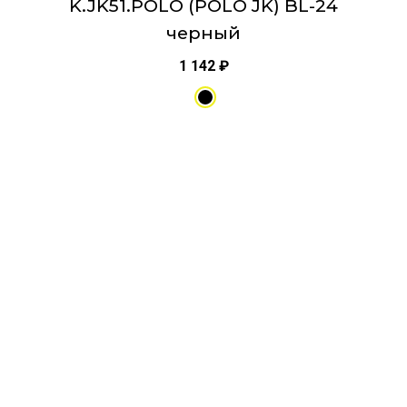
K.JK51.POLO (POLO JK) BL-24
черный
1 142
₽
Этот
товар
имеет
несколько
вариаций.
Опции
можно
выбрать
на
странице
товара.