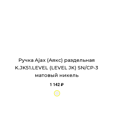
выбрать
на
странице
товара.
Ручка Ajax (Аякс) раздельная
K.JK51.LEVEL (LEVEL JK) SN/CP-3
матовый никель
1 142
₽
Этот