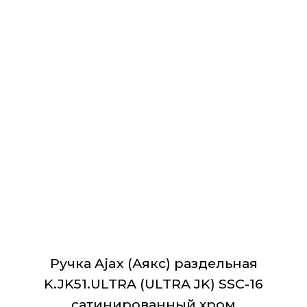
товар
имеет
несколько
вариаций.
Опции
можно
выбрать
на
странице
товара.
Ручка Ajax (Аякс) раздельная
K.JK51.ULTRA (ULTRA JK) SSC-16
сатинированный хром