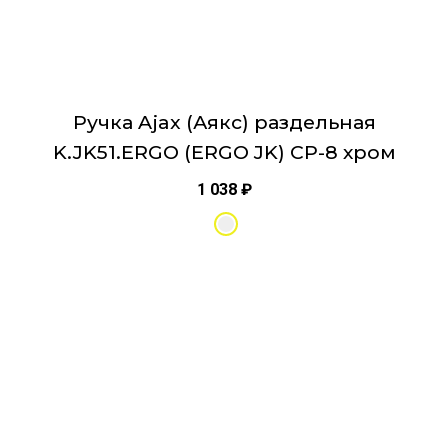
Ручка Ajax (Аякс) раздельная
K.JK51.ERGO (ERGO JK) CP-8 хром
1 038
₽
Этот
товар
имеет
несколько
вариаций.
Опции
можно