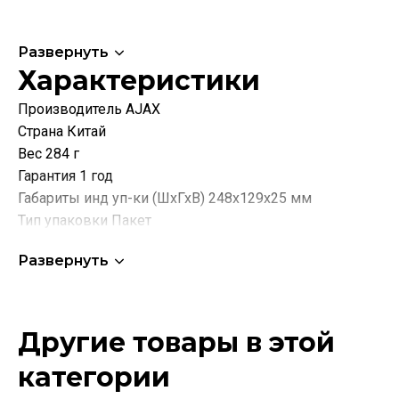
Развернуть
Характеристики
Производитель AJAX
Страна Китай
Вес 284 г
Гарантия 1 год
Габариты инд уп-ки (ШхГхВ) 248x129x25 мм
Тип упаковки Пакет
Материал Сталь
Развернуть
Цвет Черный
Тип дверей Для деревянных дверей
Вес двери Не имеет значения
Толщина двери От 30 мм
Другие товары в этой
Серия LP72
категории
Способ установки Врезной