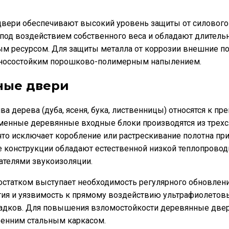
вери обеспечивают высокий уровень защиты от силового 
под воздействием собственного веса и обладают длител
м ресурсом. Для защиты металла от коррозии внешние п
носостойким порошково-полимерным напылением.
ные двери
ва дерева (дуба, ясеня, бука, лиственницы) относятся к п
менные деревянные входные блоки производятся из трех
 что исключает коробление или растрескивание полотна пр
е конструкции обладают естественной низкой теплопрово
ателями звукоизоляции.
статком выступает необходимость регулярного обновлен
ия и уязвимость к прямому воздействию ультрафиолетовы
адков. Для повышения взломостойкости деревянные двер
ренним стальным каркасом.