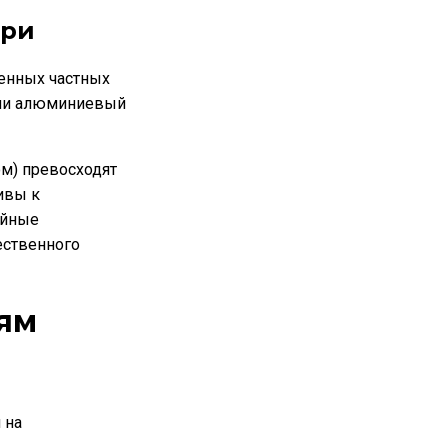
ери
енных частных
или алюминиевый
м) превосходят
ивы к
ойные
ественного
ям
 на