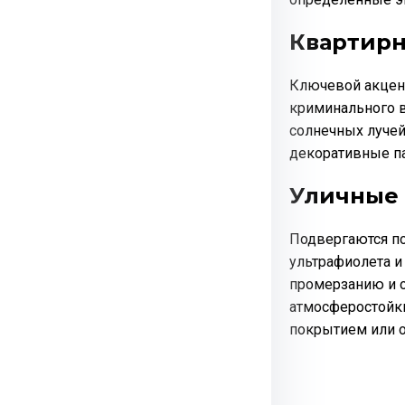
Квартир
Ключевой акцент
криминального в
солнечных лучей
декоративные п
Уличные 
Подвергаются по
ультрафиолета и
промерзанию и о
атмосферостойк
покрытием или о