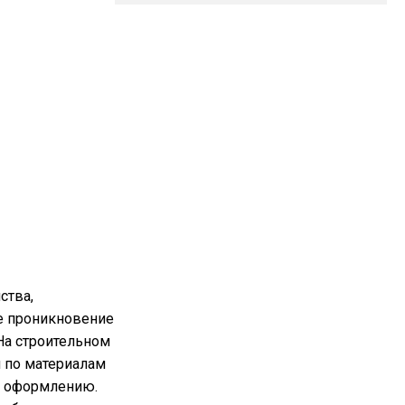
ства,
е проникновение
На строительном
 по материалам
у оформлению.