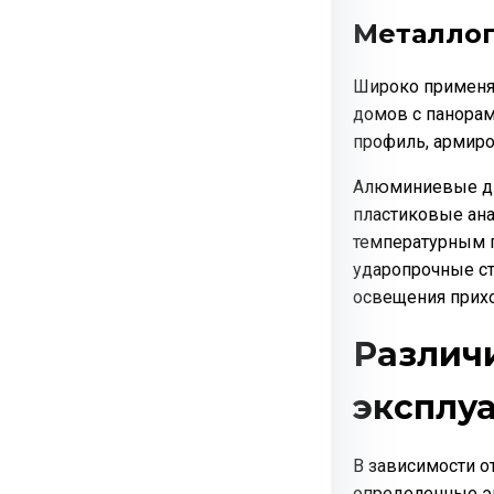
Металло
Широко применя
домов с панора
профиль, армир
Алюминиевые дв
пластиковые ана
температурным 
ударопрочные ст
освещения прих
Различ
эксплу
В зависимости о
определенные э