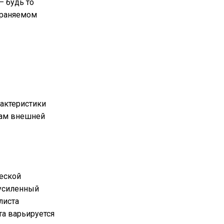
– будь то
храняемом
рактеристики
рам внешней
еской
 усиленный
листа
та варьируется