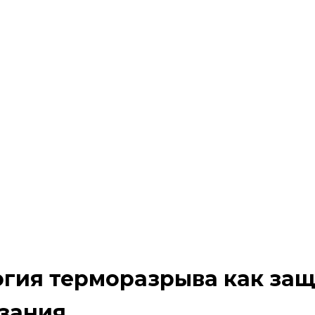
огия терморазрыва как защ
зания