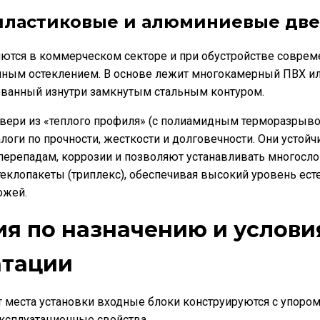
пластиковые и алюминиевые дв
ются в коммерческом секторе и при обустройстве соврем
мным остеклением. В основе лежит многокамерный ПВХ 
ованный изнутри замкнутым стальным контуром.
ери из «теплого профиля» (с полиамидным терморазрыво
логи по прочности, жесткости и долговечности. Они устойч
перепадам, коррозии и позволяют устанавливать многосл
еклопакеты (триплекс), обеспечивая высокий уровень ест
ожей.
ия по назначению и услови
атации
т места установки входные блоки конструируются с упором
ксплуатационные свойства.