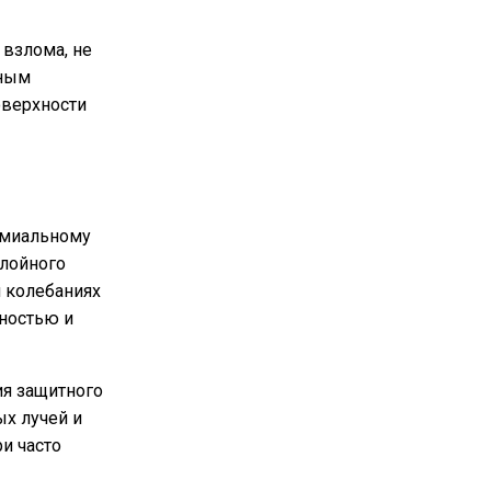
взлома, не
ьным
оверхности
ремиальному
слойного
и колебаниях
дностью и
ия защитного
х лучей и
и часто