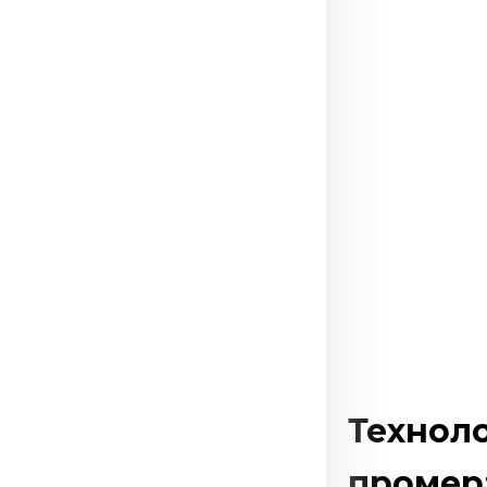
Технол
промер