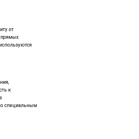
иту от
т прямых
 используются
ния,
сть к
з
со специальным