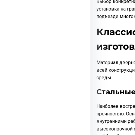
Выбор конкретно
установка на гр
подъезде многок
Класси
изгото
Материал дверно
всей конструкци
среды.
Стальные
Наиболее востре
прочностью. Осн
внутренними реб
высокопрочной с