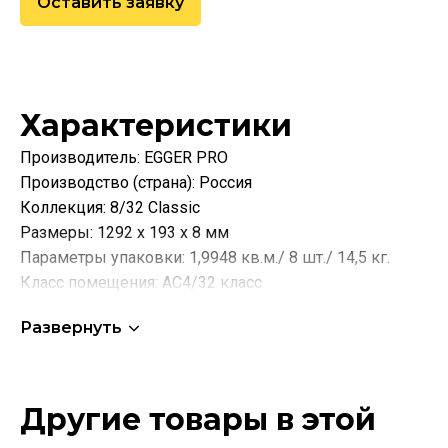
Оставить заявку
Характеристики
Производитель: EGGER PRO
Производство (страна): Россия
Коллекция: 8/32 Classic
Размеры: 1292 х 193 х 8 мм
Параметры упаковки: 1,9948 кв.м./ 8 шт./ 14,5 кг.
Класс помещения: AC4/32 класс
Фаска наличие: V образная с 4-х сторон
Развернуть
Вид механического замка: CLIC It
Структура поверхности: Натуральные поры
Плита-основа: HDF swell barrier+
Гарантия официальная: 20 лет (домашняя)
Другие товары в этой
Преимущества: