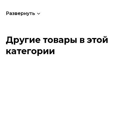
Развернуть
Другие товары в этой
категории
Этот
товар
имеет
несколько
вариаций.
Опции
можно
выбрать
на