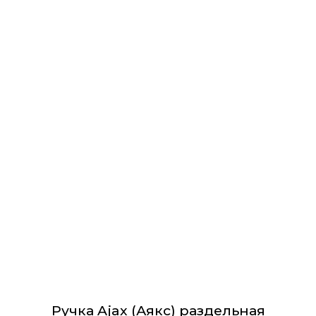
Этот
товар
имеет
несколько
вариаций.
Опции
можно
выбрать
на
странице
товара.
Ручка Ajax (Аякс) раздельная