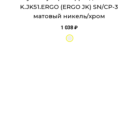
K.JK51.ERGO (ERGO JK) SN/CP-3
матовый никель/хром
1 038
₽
Этот
товар
имеет
несколько
вариаций.
Опции
можно
выбрать
на
странице
товара.