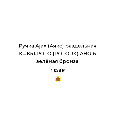
странице
товара.
Ручка Ajax (Аякс) раздельная
K.JK51.POLO (POLO JK) ABG-6
зелёная бронза
1 038
₽
Этот
товар
имеет