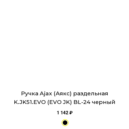
несколько
вариаций.
Опции
можно
выбрать
на
странице
товара.
Ручка Ajax (Аякс) раздельная
K.JK51.EVO (EVO JK) BL-24 черный
1 142
₽